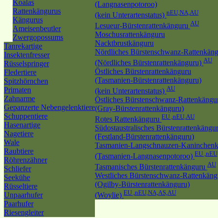
Koalas
(Langnasenpotoroo)
Rattenkängurus
nEU,NA,AU
(kein Unterartenstatus)
Kängurus
AU
Lesueur-Bürstenrattenkänguru
Ameisenbeutler
Moschusrattenkänguru
Zwergopossums
Nacktbrustkänguru
Tanrekartige
Nördliches Bürstenschwanz-Rattenkän
Insektenfresser
AU
(Nördliches Bürstenrattenkänguru)
Rüsselspringer
Östliches Bürstenrattenkänguru
Fledertiere
(Tasmanien-Bürstenrattenkänguru)
Spitzhörnchen
AU
Primaten
(kein Unterartenstatus)
Zahnarme
Östliches Bürstenschwanz-Rattenkängu
Gepanzerte Nebengelenktiere
(Gray-Bürstenrattenkänguru)
Schuppentiere
EU ,nEU,AU
Rotes Rattenkänguru
Hasenartige
Südostaustralisches Bürstenrattenkängu
Nagetiere
(Festland-Bürstenrattenkänguru)
Wale
Tasmanien-Langschnauzen-Kaninchen
Raubtiere
EU ,nEU
(Tasmanien-Langnasenpotoroo)
Röhrenzähner
AU
Tasmanisches Bürstenrattenkänguru
Schliefer
Westliches Bürstenschwanz-Rattenkäng
Seekühe
(Ogilby-Bürstenrattenkänguru)
Rüsseltiere
EU ,nEU,NA,AS,AU
Unpaarhufer
(Woylie)
Paarhufer
Riesengleiter