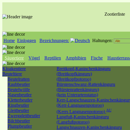
Zootierliste
Home
Einloggen
Bezeichnungen:
Haltungen:
Säugetiere
Vögel
Reptilien
Amphibien
Fische
Haustierras
Kloakentiere
Breitkopf-Kaninchenkänguru
Beuteltiere
(Breitkopfkänguru)
Beutelratten
(Breitkopfpotoroo)
Raubbeutler
Bürstenschwanz-Rattenkänguru
Beutelwölfe
(Bürstenrattenkänguru)
Nasenbeutler
(kein Unterartenstatus)
Kletterbeutler
Kerr-Langschnauzen-Kaninchenkängur
Ringbeutler
(Kerr-Langnasenpotoroo)
Gleitbeutler
AU
(Kerrs Langnasenpotoroo)
Zwerggleitbeutler
Langfuß-Kaninchenkänguru
Bilchbeutler
(Langfußpotoroo)
Plumpbeutler
Langschnauzen-Kaninchenkänguru