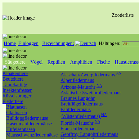
Zootierliste
Home
Einloggen
Bezeichnungen:
Haltungen:
Säugetiere
Vögel
Reptilien
Amphibien
Fische
Haustierras
Kloakentiere
AS
Alaschan-Zwergfledermaus
Beuteltiere
Alpenfledermaus
Tanrekartige
NA
Arizona-Mausohr
Insektenfresser
Asiatische Zweifarbfledermaus
Rüsselspringer
Braunes Langohr
Fledertiere
Breitflügelfledermaus
Blattnasen
Fahlfledermaus
Glattnasen
NA
(Wüstenfledermaus)
Bulldoggfledermäuse
NA
Florida-Mausohr
Hasenmaulfledermäuse
Fransenfledermaus
Hufeisennasen
Geoffroy-Langohrfledermaus
Mausschwanzfledermäuse