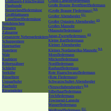
Gould-Langohrfledermaus
Glattnasen-Freischwänze
Große Braune Breitflügelfledermaus
Flughunde
NA
Neuseelandfledermäuse
(Große Braune Fledermaus)
Großblattnasen
EU
Großer Abendsegler
Langflügelfledermäuse
AS
Großer Ostasien-Abendsegler
Spitzhörnchen
Großes Mausohr
Primaten
(Mausohrfledermaus)
Zahnarme
AS
Japan-Zwergfledermaus
Gepanzerte Nebengelenktiere
Kleine Bartfledermaus
Schuppentiere
Kleiner Abendsegler
Hasenartige
NA
Nagetiere
Kleines Nordamerika-Mausohr
Wale
Mopsfledermaus
Raubtiere
Mückenfledermaus
Röhrenzähner
Nordfledermaus
Schliefer
Rauhautfledermaus
Seekühe
Rote Haarschwanzfledermaus
Rüsseltiere
(Rote Fledermaus)
Unpaarhufer
Schwarzschulter-Abendsegler
Paarhufer
NA
(Neuweltabendsegler)
Riesengleiter
Silberhaarfledermaus
Teichfledermaus
Townsend-Langohr
Wasserfledermaus
EU
Weißrandfledermaus