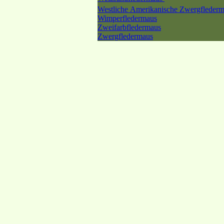
Westliche Amerikanische Zwergfleder
Wimperfledermaus
Zweifarbfledermaus
Zwergfledermaus