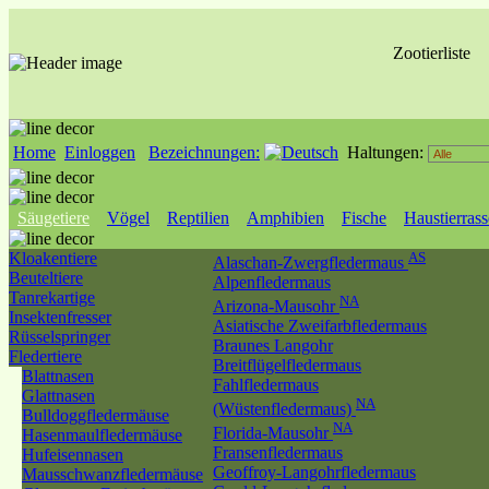
Zootierliste
Home
Einloggen
Bezeichnungen:
Haltungen:
Säugetiere
Vögel
Reptilien
Amphibien
Fische
Haustierras
Kloakentiere
AS
Alaschan-Zwergfledermaus
Beuteltiere
Alpenfledermaus
Tanrekartige
NA
Arizona-Mausohr
Insektenfresser
Asiatische Zweifarbfledermaus
Rüsselspringer
Braunes Langohr
Fledertiere
Breitflügelfledermaus
Blattnasen
Fahlfledermaus
Glattnasen
NA
(Wüstenfledermaus)
Bulldoggfledermäuse
NA
Florida-Mausohr
Hasenmaulfledermäuse
Fransenfledermaus
Hufeisennasen
Geoffroy-Langohrfledermaus
Mausschwanzfledermäuse