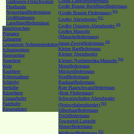
Gould-Langohrfledermaus
Glattnasen-Freischwänze
Große Braune Breitflügelfledermaus
Flughunde
NA
Neuseelandfledermäuse
(Große Braune Fledermaus)
Großblattnasen
EU
Großer Abendsegler
Langflügelfledermäuse
AS
Großer Ostasien-Abendsegler
Spitzhörnchen
Großes Mausohr
Primaten
(Mausohrfledermaus)
Zahnarme
AS
Japan-Zwergfledermaus
Gepanzerte Nebengelenktiere
Kleine Bartfledermaus
Schuppentiere
Kleiner Abendsegler
Hasenartige
NA
Nagetiere
Kleines Nordamerika-Mausohr
Wale
Mopsfledermaus
Raubtiere
Mückenfledermaus
Röhrenzähner
Nordfledermaus
Schliefer
Rauhautfledermaus
Seekühe
Rote Haarschwanzfledermaus
Rüsseltiere
(Rote Fledermaus)
Unpaarhufer
Schwarzschulter-Abendsegler
Paarhufer
NA
(Neuweltabendsegler)
Riesengleiter
Silberhaarfledermaus
Teichfledermaus
Townsend-Langohr
Wasserfledermaus
EU
Weißrandfledermaus