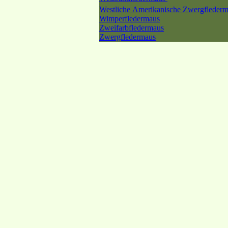
Westliche Amerikanische Zwergfleder
Wimperfledermaus
Zweifarbfledermaus
Zwergfledermaus