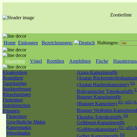
Zootierliste
Home
Einloggen
Bezeichnungen:
Haltungen:
Säugetiere
Vögel
Reptilien
Amphibien
Fische
Haustierras
Kloakentiere
Azara-Kapuzineraffe
Beuteltiere
(Azaras Rückenstreifenkapuzin
Tanrekartige
SA
(Azaras Haubenkapuziner)
Insektenfresser
E
Bolivianischer Totenkopfaffe
Rüsselspringer
Brauner Kapuzineraffe
Fledertiere
EU ,nEU,N
(Brauner Kapuziner)
Spitzhörnchen
Brauner Weißstirn-Kapuzinera
Primaten
SA
Fingertiere
Ekuador-Totenkopfaffe
Gewöhnliche Makis
Gelbbrust-Kapuzineraffe
Katzenmakis
EU ,nEU,
(Gelbbrustkapuziner)
Wieselmakis
SA
Gelber Kapuzineraffe