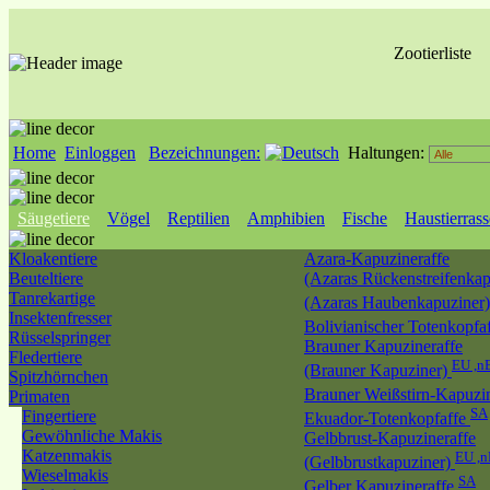
Zootierliste
Home
Einloggen
Bezeichnungen:
Haltungen:
Säugetiere
Vögel
Reptilien
Amphibien
Fische
Haustierras
Kloakentiere
Azara-Kapuzineraffe
Beuteltiere
(Azaras Rückenstreifenkap
Tanrekartige
(Azaras Haubenkapuziner
Insektenfresser
Bolivianischer Totenkopfa
Rüsselspringer
Brauner Kapuzineraffe
Fledertiere
EU ,n
(Brauner Kapuziner)
Spitzhörnchen
Brauner Weißstirn-Kapuzi
Primaten
SA
Fingertiere
Ekuador-Totenkopfaffe
Gewöhnliche Makis
Gelbbrust-Kapuzineraffe
Katzenmakis
EU ,
(Gelbbrustkapuziner)
Wieselmakis
SA
Gelber Kapuzineraffe