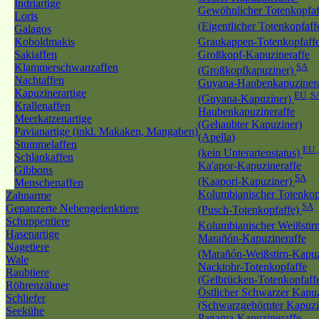
Indriartige
Gewöhnlicher Totenkopfaf
Loris
(Eigentlicher Totenkopfaff
Galagos
Koboldmakis
Graukappen-Totenkopfaff
Sakiaffen
Großkopf-Kapuzineraffe
Klammerschwanzaffen
SA
(Großkopfkapuziner)
Nachtaffen
Guyana-Haubenkapuzinera
Kapuzinerartige
EU ,S
(Guyana-Kapuziner)
Krallenaffen
Haubenkapuzineraffe
Meerkatzenartige
(Gehaubter Kapuziner)
Pavianartige (inkl. Makaken, Mangaben)
(Apella)
Stummelaffen
EU 
(kein Unterartenstatus)
Schlankaffen
Ka'apor-Kapuzineraffe
Gibbons
SA
(Kaapori-Kapuziner)
Menschenaffen
Kolumbianischer Totenkop
Zahnarme
SA
Gepanzerte Nebengelenktiere
(Pusch-Totenkopfaffe)
Schuppentiere
Kolumbianischer Weißstir
Hasenartige
Marañón-Kapuzineraffe
Nagetiere
(Marañón-Weißstirn-Kapuz
Wale
Nacktohr-Totenkopfaffe
Raubtiere
(Gelbrücken-Totenkopfaff
Röhrenzähner
Östlicher Schwarzer Kapuz
Schliefer
(Schwarzgehörnter Kapuzi
Seekühe
Panama-Kapuzineraffe