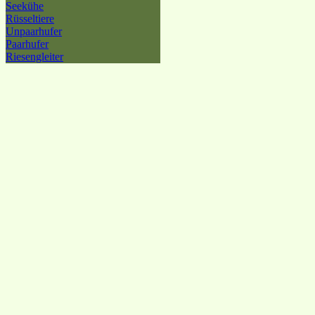
Seekühe
Rüsseltiere
Unpaarhufer
Paarhufer
Riesengleiter