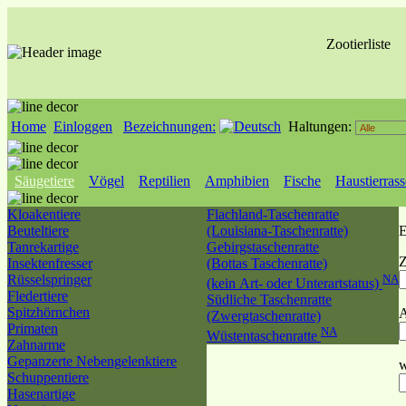
Zootierliste
Home
Einloggen
Bezeichnungen:
Haltungen:
Säugetiere
Vögel
Reptilien
Amphibien
Fische
Haustierras
Kloakentiere
Flachland-Taschenratte
Beuteltiere
(Louisiana-Taschenratte)
E
Tanrekartige
Gebirgstaschenratte
Z
Insektenfresser
(Bottas Taschenratte)
Rüsselspringer
NA
(kein Art- oder Unterartstatus)
Fledertiere
Südliche Taschenratte
Spitzhörnchen
A
(Zwergtaschenratte)
Primaten
NA
Wüstentaschenratte
Zahnarme
Gepanzerte Nebengelenktiere
w
Schuppentiere
Hasenartige