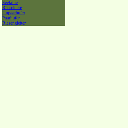
Seekühe
Rüsseltiere
Unpaarhufer
Paarhufer
Riesengleiter