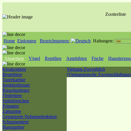
Zootierliste
Home
Einloggen
Bezeichnungen:
Haltungen:
Säugetiere
Vögel
Reptilien
Amphibien
Fische
Haustierras
Kloakentiere
Vietnam-Zwergbilch
Beuteltiere
(Vietnamesische Zwergschlafmaus
Tanrekartige
Insektenfresser
Rüsselspringer
Fledertiere
Spitzhörnchen
Primaten
Zahnarme
Gepanzerte Nebengelenktiere
Schuppentiere
Hasenartige