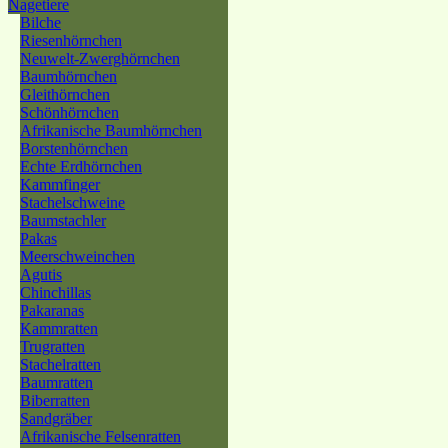
Nagetiere
Bilche
Riesenhörnchen
Neuwelt-Zwerghörnchen
Baumhörnchen
Gleithörnchen
Schönhörnchen
Afrikanische Baumhörnchen
Borstenhörnchen
Echte Erdhörnchen
Kammfinger
Stachelschweine
Baumstachler
Pakas
Meerschweinchen
Agutis
Chinchillas
Pakaranas
Kammratten
Trugratten
Stachelratten
Baumratten
Biberratten
Sandgräber
Afrikanische Felsenratten