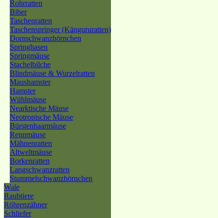
Rohrratten
Biber
Taschenratten
Taschenspringer (Kängururatten)
Dornschwanzhörnchen
Springhasen
Springmäuse
Stachelbilche
Blindmäuse & Wurzelratten
Maushamster
Hamster
Wühlmäuse
Nearktische Mäuse
Neotropische Mäuse
Bürstenhaarmäuse
Rennmäuse
Mähnenratten
Altweltmäuse
Borkenratten
Langschwanzratten
Stummelschwanzhörnchen
Wale
Raubtiere
Röhrenzähner
Schliefer