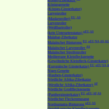
Kongo-Zibetkatze
Königsgenette
(Königs-Ginsterkatze)
Larvenroller
EU ,AS
(Maskenroller)
Larvenroller
(Weißbartroller)
nEU,AS
(kein Unterartenstatus)
Malabar-Zibetkatze
EU ,nEU,NA,AS,AU
Malaiischer Binturong
AS
Malaiischer Larvenroller
Malaiischer Streifenroller
Mediterrane Kleinfleckgenette
(Gewöhnliche Kleinfleck-Ginsterkatze)
EU ,nEU,SA,
(Europäische Ginsterkatze)
Niger-Genette
(Hauben-Ginsterkatze)
Nördliche Afrika-Zibetkatze
AF
(Westliche Afrika-Zibetkatze)
Nördliche Großfleckgenette
EU ,nEU,AF,AS
(Pantherginsterkatze)
Nördlicher Fleckenmusang
nEU,AS
Nordsumatra-Binturong
Ostafrikanische Kleinfleckgenette