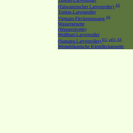
Taiwan-Larvenroller
AS
(Taiwanesischer Larvenroller)
Tonkin-Larvenroller
AS
Vietnam-Fleckenmusang
Wassergenette
(Wasserzivette)
Weißbart-Larvenroller
EU ,nEU,AS
(Sumatra-Larvenroller)
Westafrikanische Kleinfleckgenette