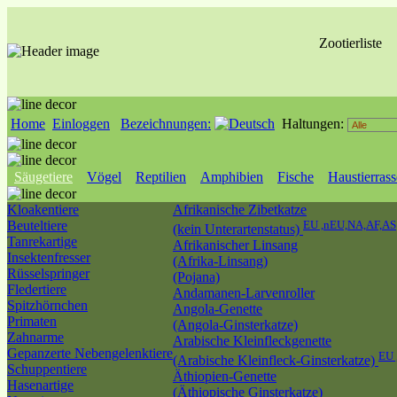
Zootierliste
Home
Einloggen
Bezeichnungen:
Haltungen:
Säugetiere
Vögel
Reptilien
Amphibien
Fische
Haustierras
Kloakentiere
Afrikanische Zibetkatze
Beuteltiere
EU ,nEU,NA,AF,AS
(kein Unterartenstatus)
Tanrekartige
Afrikanischer Linsang
Insektenfresser
(Afrika-Linsang)
Rüsselspringer
(Pojana)
Fledertiere
Andamanen-Larvenroller
Spitzhörnchen
Angola-Genette
Primaten
(Angola-Ginsterkatze)
Zahnarme
Arabische Kleinfleckgenette
Gepanzerte Nebengelenktiere
EU 
(Arabische Kleinfleck-Ginsterkatze)
Schuppentiere
Äthiopien-Genette
Hasenartige
(Äthiopische Ginsterkatze)