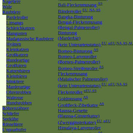
Nagetiere
AS
Bali-Fleckenmusang
Wale
EU ,NA,AS
Bänderroller
Raubtiere
Bangka-Binturong
Pardelroller
Bengal-Fleckenmusang
Linsangs
(Bengal-Palmenroller)
Schleichkatzen
Binturong
Mangusten
(Marderbär)
Madagassische Raubtiere
EU ,nEU,NA,AS,A
Hyänen
(kein Unterartenstatus)
Kleinkatzen
AS
Borneo-Binturong
Großkatzen
Borneo-Larvenroller
Hundeartige
(Borneo-Palmenroller)
Großbären
AS
Borneo-Streifenroller
Katzenbären
Fleckenmusang
Kleinbären
(Malaiischer Palmenroller)
Stinktiere
EU ,nEU,NA,AS
(kein Unterartenstatus)
Marderartige
nEU,AS
Ohrenrobben
Fleckenroller
Walrosse
AS
Goldmusang
Hundsrobben
AS
Großfleck-Zibetkatze
Röhrenzähner
Haussa-Genette
Schliefer
(Haussa-Ginsterkatze)
Seekühe
EU ,nEU
(Zwergginsterkatze)
Rüsseltiere
Himalaya-Larvenroller
Unpaarhufer
AS