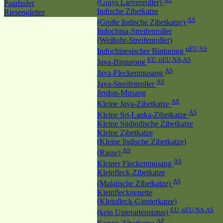
(Grays Larvenroller)
Paarhufer
Indische Zibetkatze
Riesengleiter
AS
(Große Indische Zibetkatze)
Indochina-Streifenroller
(Weißohr-Streifenroller)
nEU,AS
Indochinesischer Binturong
EU ,nEU,NA,AS
Java-Binturong
AS
Java-Fleckenmusang
AS
Java-Streifenroller
Jerdon-Musang
AS
Kleine Java-Zibetkatze
AS
Kleine Sri-Lanka-Zibetkatze
Kleine Südindische Zibetkatze
Kleine Zibetkatze
(Kleine Indische Zibetkatze)
AS
(Rasse)
AS
Kleiner Fleckenmusang
Kleinfleck-Zibetkatze
AS
(Malaiische Zibetkatze)
Kleinfleckgenette
(Kleinfleck-Ginsterkatze)
EU ,nEU,NA,AS
(kein Unterartenstatus)
AF