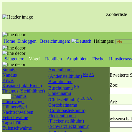
Zootierliste
Home
Einloggen
Bezeichnungen:
Haltungen:
Säugetiere
Vögel
Reptilien
Amphibien
Fische
Haustierras
Strauße
Andentinamu
Nandus
NA,SA
Erweiterte 
(Andensteißhuhn)
Kiwis
Brauntinamu
Zoo:
Kasuare (inkl. Emus)
NA
Buschtinamu
Tinamus (Steißhühner)
Chiletinamu
Tinamus
EU ,SA
(Chilesteißhuhn)
Gänsevögel
Art:
Cordobatinamu
Hühnervögel
(Cordobasteißhuhn)
Nachtschwalben
Fleckentinamu
Fettschwalme
wissenschaf
(Fleckensteißhuhn)
Tagschläfer
(Schwarzflecktinamu)
Eulenschwalme
SA