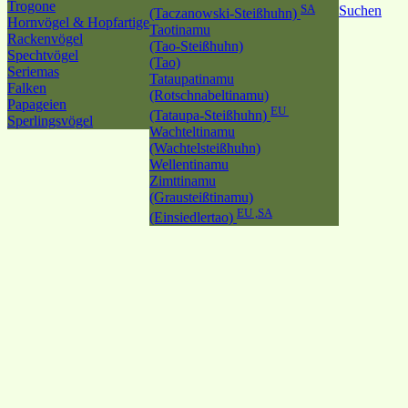
Trogone
SA
Suchen
(Taczanowski-Steißhuhn)
Hornvögel & Hopfartige
Taotinamu
Rackenvögel
(Tao-Steißhuhn)
Spechtvögel
(Tao)
Seriemas
Tataupatinamu
Falken
(Rotschnabeltinamu)
Papageien
EU
(Tataupa-Steißhuhn)
Sperlingsvögel
Wachteltinamu
(Wachtelsteißhuhn)
Wellentinamu
Zimttinamu
(Grausteißtinamu)
EU ,SA
(Einsiedlertao)