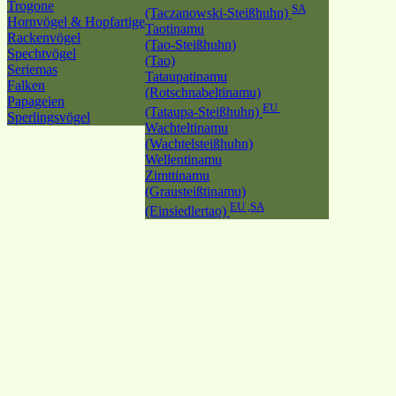
Trogone
SA
(Taczanowski-Steißhuhn)
Hornvögel & Hopfartige
Taotinamu
Rackenvögel
(Tao-Steißhuhn)
Spechtvögel
(Tao)
Seriemas
Tataupatinamu
Falken
(Rotschnabeltinamu)
Papageien
EU
(Tataupa-Steißhuhn)
Sperlingsvögel
Wachteltinamu
(Wachtelsteißhuhn)
Wellentinamu
Zimttinamu
(Grausteißtinamu)
EU ,SA
(Einsiedlertao)