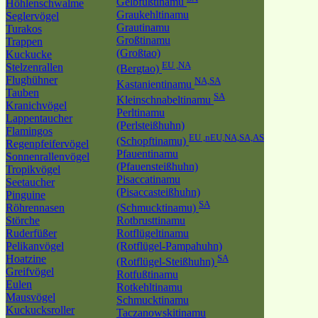
Gelbfußtinamu
Höhlenschwalme
Graukehltinamu
Seglervögel
Grautinamu
Turakos
Großtinamu
Trappen
(Großtao)
Kuckucke
EU ,NA
Stelzenrallen
(Bergtao)
Flughühner
NA,SA
Kastanientinamu
Tauben
SA
Kleinschnabeltinamu
Kranichvögel
Perltinamu
Lappentaucher
(Perlsteißhuhn)
Flamingos
EU ,nEU,NA,SA,AS
(Schopftinamu)
Regenpfeifervögel
Pfauentinamu
Sonnenrallenvögel
(Pfauensteißhuhn)
Tropikvögel
Pisaccatinamu
Seetaucher
(Pisaccasteißhuhn)
Pinguine
SA
Röhrennasen
(Schmucktinamu)
Störche
Rotbrusttinamu
Ruderfüßer
Rotflügeltinamu
Pelikanvögel
(Rotflügel-Pampahuhn)
Hoatzine
SA
(Rotflügel-Steißhuhn)
Greifvögel
Rotfußtinamu
Eulen
Rotkehltinamu
Mausvögel
Schmucktinamu
Kuckucksroller
Taczanowskitinamu