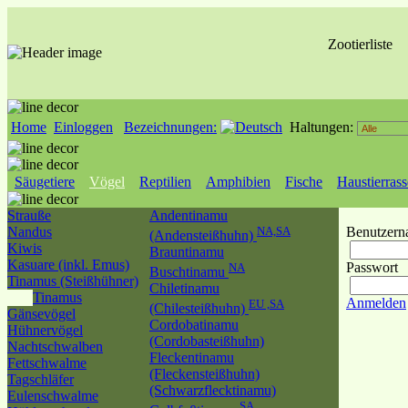
Zootierliste
Home
Einloggen
Bezeichnungen:
Haltungen:
Säugetiere
Vögel
Reptilien
Amphibien
Fische
Haustierras
Strauße
Andentinamu
Nandus
NA,SA
Benutzern
(Andensteißhuhn)
Kiwis
Brauntinamu
Kasuare (inkl. Emus)
Passwort
NA
Buschtinamu
Tinamus (Steißhühner)
Chiletinamu
Tinamus
Anmelden
EU ,SA
(Chilesteißhuhn)
Gänsevögel
Cordobatinamu
Hühnervögel
(Cordobasteißhuhn)
Nachtschwalben
Fleckentinamu
Fettschwalme
(Fleckensteißhuhn)
Tagschläfer
(Schwarzflecktinamu)
Eulenschwalme
SA