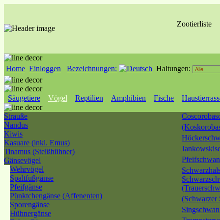
Zootierliste
Home
Einloggen
Bezeichnungen:
Haltungen:
Säugetiere
Vögel
Reptilien
Amphibien
Fische
Haustierras
Strauße
Coscorobas
Nandus
(Koskoroba
Kiwis
Höckersch
Kasuare (inkl. Emus)
Jankowski
Tinamus (Steißhühner)
Pfeifschwa
Gänsevögel
Wehrvögel
Schwarzhal
Spaltfußgänse
Schwarzsc
Pfeifgänse
(Trauerschw
Pünktchengänse (Affenenten)
(Schwarzer
Sporengänse
Singschwa
Hühnergänse