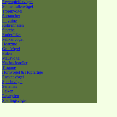
Regenpfeifervögel
Sonnenrallenvögel
Tropikvögel
Seetaucher
Pinguine
Röhrennasen
Störche
Ruderfüßer
Pelikanvögel
Hoatzine
Greifvögel
Eulen
Mausvögel
Kuckucksroller
Trogone
Hornvögel & Hopfartige
Rackenvögel
Spechtvögel
Seriemas
Falken
Papageien
Sperlingsvögel