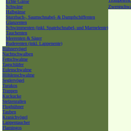
Trompeters
Echte Gänse
Schwäne
Zwergschw
Halbgänse
Sturzbach-, Saumschnabel- & Dampfschiffenten
Glanzenten
Schwimmenten (inkl. Spatelschnabel- und Marmelente)
Tauchenten
Meerenten & Säger
Ruderenten (inkl. Lappenente)
Hühnervögel
Nachtschwalben
Fettschwalme
Tagschläfer
Eulenschwalme
Höhlenschwalme
Seglervögel
Turakos
Trappen
Kuckucke
Stelzenrallen
Flughühner
Tauben
Kranichvögel
Lappentaucher
Flamingos