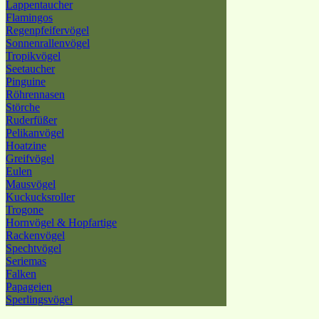
Lappentaucher
Flamingos
Regenpfeifervögel
Sonnenrallenvögel
Tropikvögel
Seetaucher
Pinguine
Röhrennasen
Störche
Ruderfüßer
Pelikanvögel
Hoatzine
Greifvögel
Eulen
Mausvögel
Kuckucksroller
Trogone
Hornvögel & Hopfartige
Rackenvögel
Spechtvögel
Seriemas
Falken
Papageien
Sperlingsvögel