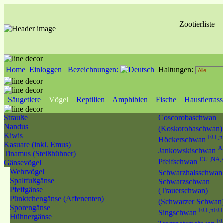
Zootierliste
Home
Einloggen
Bezeichnungen:
Haltungen:
Säugetiere
Vögel
Reptilien
Amphibien
Fische
Haustierras
Strauße
Coscorobaschwan
Nandus
(Koskorobaschwan
Kiwis
EU ,
Höckerschwan
Kasuare (inkl. Emus)
A
Jankowskischwan
Tinamus (Steißhühner)
EU ,NA,
Pfeifschwan
Gänsevögel
Wehrvögel
Schwarzhalsschwa
Spaltfußgänse
Schwarzschwan
Pfeifgänse
(Trauerschwan)
Pünktchengänse (Affenenten)
(Schwarzer Schwan
Sporengänse
EU ,nEU
Singschwan
Hühnergänse
E