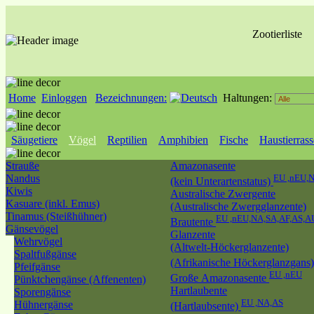
Zootierliste
Home
Einloggen
Bezeichnungen:
Haltungen:
Säugetiere
Vögel
Reptilien
Amphibien
Fische
Haustierras
Strauße
Amazonasente
Nandus
EU ,nEU,
(kein Unterartenstatus)
Kiwis
Australische Zwergente
Kasuare (inkl. Emus)
(Australische Zwergglanzente)
Tinamus (Steißhühner)
EU ,nEU,NA,SA,AF,AS,A
Brautente
Gänsevögel
Glanzente
Wehrvögel
(Altwelt-Höckerglanzente)
Spaltfußgänse
(Afrikanische Höckerglanzgans
Pfeifgänse
EU ,nEU
Große Amazonasente
Pünktchengänse (Affenenten)
Hartlaubente
Sporengänse
EU ,NA,AS
Hühnergänse
(Hartlaubsente)