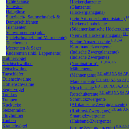
Echte Gänse
Höckerglanzente
Schwäne
(Glanzente)
Halbgänse
(Höckerglanzgans)
Sturzbach-, Saumschnabel- &
E
(kein Art- oder Unterartstatus)
Dampfschiffenten
Höckerschnabelente
Glanzenten
(Südamerikanische Höckerglanz
Schwimmenten (inkl.
EU 
(Neuwelt-Höckerglanzgans)
Spatelschnabel- und Marmelente)
EU ,SA
Kleine Amazonasente
Tauchenten
Koromandelzwergente
Meerenten & Säger
(Indische Zwergglanzente)
Ruderenten (inkl. Lappenente)
(Indische Zwergente)
Hühnervögel
EU ,NA,AS
Nachtschwalben
(Nominatform)
Fettschwalme
Mähnenente
Tagschläfer
EU ,nEU,NA,SA,AF
(Mähnengans)
Eulenschwalme
EU ,nEU,NA,SA,AF,
Mandarinente
Höhlenschwalme
EU ,nEU,NA,SA,AF,A
Moschusente
Seglervögel
EU ,nEU,NA,SA,A
Rotschulterente
Turakos
Schmuckzwergente
Trappen
(Afrikanische Zwergglanzente)
Kuckucke
EU ,nEU,
Stelzenrallen
(Rotbrust-Zwerggans)
Flughühner
Smaragdzwergente
Tauben
(Halsband-Zwergente)
Kranichvögel
NA,AS,
(Grüne Zwergglanzente)