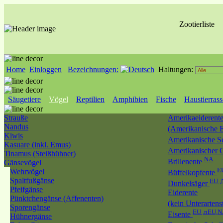
Zootierliste
Home
Einloggen
Bezeichnungen:
Haltungen:
Säugetiere
Vögel
Reptilien
Amphibien
Fische
Haustierras
Strauße
Amerikaeiderent
Nandus
(Amerikanische E
Kiwis
Amerikanische S
Kasuare (inkl. Emus)
Amerikanischer 
Tinamus (Steißhühner)
NA
Brillenente
Gänsevögel
E
Wehrvögel
Büffelkopfente
Spaltfußgänse
EU ,
Dunkelsäger
Pfeifgänse
Eiderente
Pünktchengänse (Affenenten)
(kein Unterartens
Sporengänse
EU ,nEU,
Eisente
Hühnergänse