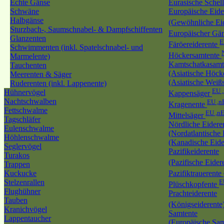
Echte Gänse
Eurasische Schel
Schwäne
Europäische Eide
Halbgänse
(Gewöhnliche Ei
Sturzbach-, Saumschnabel- & Dampfschiffenten
Europäischer Gä
Glanzenten
Färöereiderente
Schwimmenten (inkl. Spatelschnabel- und
Höckersamtente
Marmelente)
Kamtschatkasamt
Tauchenten
(Asiatische Höck
Meerenten & Säger
(Asiatische Weiß
Ruderenten (inkl. Lappenente)
EU 
Hühnervögel
Kappensäger
Nachtschwalben
EU ,n
Kragenente
Fettschwalme
EU ,n
Mittelsäger
Tagschläfer
Nördliche Eidere
Eulenschwalme
(Nordatlantische 
Höhlenschwalme
(Kanadische Eide
Seglervögel
Pazifikeiderente
Turakos
(Pazifische Eider
Trappen
Kuckucke
Pazifiktrauerente
Stelzenrallen
E
Plüschkopfente
Flughühner
Prachteiderente
Tauben
(Königseiderente
Kranichvögel
Samtente
Lappentaucher
(Europäische Sam