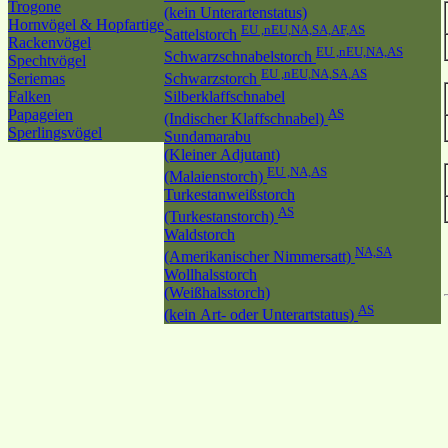
Trogone
(kein Unterartenstatus)
Hornvögel & Hopfartige
EU ,nEU,NA,SA,AF,AS
Sattelstorch
Rackenvögel
EU ,nEU,NA,AS
Schwarzschnabelstorch
Spechtvögel
EU ,nEU,NA,SA,AS
Seriemas
Schwarzstorch
Falken
Silberklaffschnabel
Papageien
AS
(Indischer Klaffschnabel)
Sperlingsvögel
Sundamarabu
(Kleiner Adjutant)
EU ,NA,AS
(Malaienstorch)
Turkestanweißstorch
AS
(Turkestanstorch)
Waldstorch
NA,SA
(Amerikanischer Nimmersatt)
Wollhalsstorch
(Weißhalsstorch)
AS
(kein Art- oder Unterartstatus)