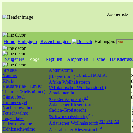
Zootierliste
Home
Einloggen
Bezeichnungen:
Haltungen:
Säugetiere
Vögel
Reptilien
Amphibien
Fische
Haustierras
Strauße
Abdimstorch
Nandus
EU ,nEU,NA,AF,AS
(Regenstorch)
Kiwis
(
Afrika-Wollhalsstorch
Kasuare (inkl. Emus)
(
(Afrikanischer Wollhalsstorch)
Tinamus (Steißhühner)
L
Argalamarabu
Gänsevögel
AS
(Großer Adjutant)
Hühnervögel
Asiatischer Riesenstorch
Nachtschwalben
(Indien-Großstorch)
Fettschwalme
AS
(Schwarzhalsstorch)
Tagschläfer
EU ,nEU,AS
Asiatischer Wollhalsstorch
Eulenschwalme
AU
Höhlenschwalme
Australischer Riesenstorch