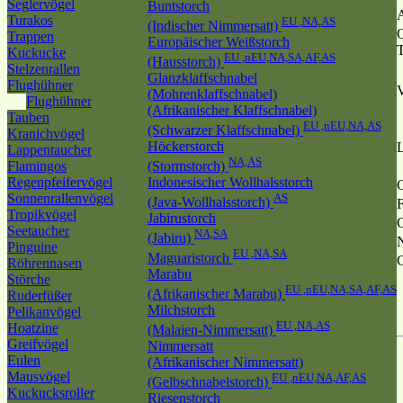
Seglervögel
Buntstorch
A
Turakos
EU ,NA,AS
(Indischer Nimmersatt)
Q
Trappen
Europäischer Weißstorch
Kuckucke
EU ,nEU,NA,SA,AF,AS
(Hausstorch)
Stelzenrallen
Glanzklaffschnabel
Flughühner
(Mohrenklaffschnabel)
Flughühner
(Afrikanischer Klaffschnabel)
Tauben
EU ,nEU,NA,AS
(Schwarzer Klaffschnabel)
Kranichvögel
Höckerstorch
Lappentaucher
NA,AS
Flamingos
(Stormstorch)
Regenpfeifervögel
Indonesischer Wollhalsstorch
Sonnenrallenvögel
AS
(Java-Wollhalsstorch)
F
Tropikvögel
Jabirustorch
Seetaucher
NA,SA
(Jabiru)
Pinguine
EU ,NA,SA
Maguaristorch
G
Röhrennasen
Marabu
Störche
EU ,nEU,NA,SA,AF,AS
(Afrikanischer Marabu)
Ruderfüßer
Milchstorch
Pelikanvögel
EU ,NA,AS
Hoatzine
(Malaien-Nimmersatt)
Greifvögel
Nimmersatt
Eulen
(Afrikanischer Nimmersatt)
Mausvögel
EU ,nEU,NA,AF,AS
(Gelbschnabelstorch)
Kuckucksroller
Riesenstorch