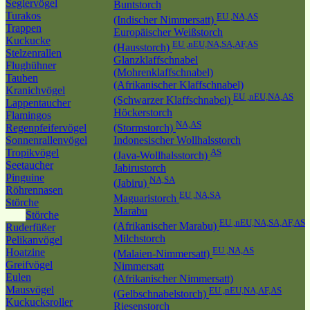
Seglervögel
Buntstorch
Turakos
EU ,NA,AS
(Indischer Nimmersatt)
Trappen
Europäischer Weißstorch
Kuckucke
EU ,nEU,NA,SA,AF,AS
(Hausstorch)
Stelzenrallen
Glanzklaffschnabel
Flughühner
(Mohrenklaffschnabel)
Tauben
(Afrikanischer Klaffschnabel)
Kranichvögel
EU ,nEU,NA,AS
(Schwarzer Klaffschnabel)
Lappentaucher
Höckerstorch
Flamingos
NA,AS
Regenpfeifervögel
(Stormstorch)
Sonnenrallenvögel
Indonesischer Wollhalsstorch
Tropikvögel
AS
(Java-Wollhalsstorch)
Seetaucher
Jabirustorch
Pinguine
NA,SA
(Jabiru)
Röhrennasen
EU ,NA,SA
Maguaristorch
Störche
Marabu
Störche
EU ,nEU,NA,SA,AF,AS
(Afrikanischer Marabu)
Ruderfüßer
Milchstorch
Pelikanvögel
EU ,NA,AS
Hoatzine
(Malaien-Nimmersatt)
Greifvögel
Nimmersatt
Eulen
(Afrikanischer Nimmersatt)
Mausvögel
EU ,nEU,NA,AF,AS
(Gelbschnabelstorch)
Kuckucksroller
Riesenstorch