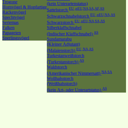
Trogone
(kein Unterartenstatus)
Hornvögel & Hopfartige
EU ,nEU,NA,SA,AF,AS
Sattelstorch
Rackenvögel
EU ,nEU,NA,AS
Schwarzschnabelstorch
Spechtvögel
EU ,nEU,NA,SA,AS
Seriemas
Schwarzstorch
Falken
Silberklaffschnabel
Papageien
AS
(Indischer Klaffschnabel)
Sperlingsvögel
Sundamarabu
(Kleiner Adjutant)
EU ,NA,AS
(Malaienstorch)
Turkestanweißstorch
AS
(Turkestanstorch)
Waldstorch
NA,SA
(Amerikanischer Nimmersatt)
Wollhalsstorch
(Weißhalsstorch)
AS
(kein Art- oder Unterartstatus)