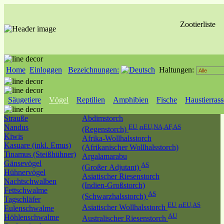
Zootierliste
Home
Einloggen
Bezeichnungen:
Haltungen:
Säugetiere
Vögel
Reptilien
Amphibien
Fische
Haustierras
Strauße
Abdimstorch
Nandus
EU ,nEU,NA,AF,AS
(Regenstorch)
Kiwis
Afrika-Wollhalsstorch
Kasuare (inkl. Emus)
(Afrikanischer Wollhalsstorch)
Tinamus (Steißhühner)
Argalamarabu
Gänsevögel
AS
(Großer Adjutant)
Hühnervögel
Asiatischer Riesenstorch
Nachtschwalben
(Indien-Großstorch)
Fettschwalme
AS
(Schwarzhalsstorch)
Tagschläfer
EU ,nEU,AS
Asiatischer Wollhalsstorch
Eulenschwalme
AU
Höhlenschwalme
Australischer Riesenstorch