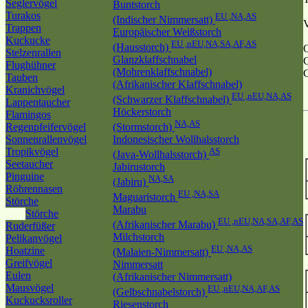
Seglervögel
Buntstorch
Turakos
EU ,NA,AS
(Indischer Nimmersatt)
Trappen
Europäischer Weißstorch
Kuckucke
EU ,nEU,NA,SA,AF,AS
(Hausstorch)
Stelzenrallen
Glanzklaffschnabel
Flughühner
(Mohrenklaffschnabel)
G
Tauben
(Afrikanischer Klaffschnabel)
Kranichvögel
EU ,nEU,NA,AS
(Schwarzer Klaffschnabel)
Lappentaucher
Höckerstorch
Flamingos
NA,AS
Regenpfeifervögel
(Stormstorch)
Sonnenrallenvögel
Indonesischer Wollhalsstorch
Tropikvögel
AS
(Java-Wollhalsstorch)
Seetaucher
Jabirustorch
Pinguine
NA,SA
(Jabiru)
Röhrennasen
EU ,NA,SA
Maguaristorch
Störche
Marabu
Störche
EU ,nEU,NA,SA,AF,AS
(Afrikanischer Marabu)
Ruderfüßer
Milchstorch
Pelikanvögel
EU ,NA,AS
Hoatzine
(Malaien-Nimmersatt)
Greifvögel
Nimmersatt
Eulen
(Afrikanischer Nimmersatt)
Mausvögel
EU ,nEU,NA,AF,AS
(Gelbschnabelstorch)
Kuckucksroller
Riesenstorch