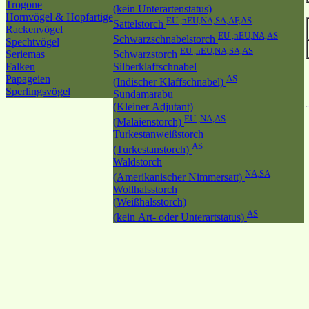
Trogone
(kein Unterartenstatus)
Hornvögel & Hopfartige
EU ,nEU,NA,SA,AF,AS
Sattelstorch
Rackenvögel
EU ,nEU,NA,AS
Schwarzschnabelstorch
Spechtvögel
EU ,nEU,NA,SA,AS
Seriemas
Schwarzstorch
Falken
Silberklaffschnabel
Papageien
AS
(Indischer Klaffschnabel)
Sperlingsvögel
Sundamarabu
(Kleiner Adjutant)
EU ,NA,AS
(Malaienstorch)
Turkestanweißstorch
AS
(Turkestanstorch)
Waldstorch
NA,SA
(Amerikanischer Nimmersatt)
Wollhalsstorch
(Weißhalsstorch)
AS
(kein Art- oder Unterartstatus)