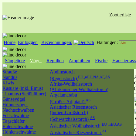
Zootierliste
Home
Einloggen
Bezeichnungen:
Haltungen:
Säugetiere
Vögel
Reptilien
Amphibien
Fische
Haustierras
Strauße
Abdimstorch
Nandus
EU ,nEU,NA,AF,AS
A
(Regenstorch)
Kiwis
C
Afrika-Wollhalsstorch
Kasuare (inkl. Emus)
(Afrikanischer Wollhalsstorch)
Tinamus (Steißhühner)
Argalamarabu
Gänsevögel
AS
(Großer Adjutant)
Hühnervögel
Asiatischer Riesenstorch
Nachtschwalben
(Indien-Großstorch)
Fettschwalme
AS
(Schwarzhalsstorch)
Tagschläfer
EU ,nEU,AS
Asiatischer Wollhalsstorch
Eulenschwalme
Q
AU
Höhlenschwalme
Australischer Riesenstorch