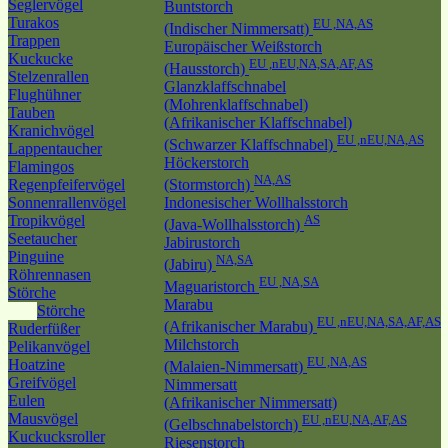
Seglervögel
Buntstorch
Turakos
EU ,NA,AS
(Indischer Nimmersatt)
Trappen
Europäischer Weißstorch
Kuckucke
EU ,nEU,NA,SA,AF,AS
(Hausstorch)
Stelzenrallen
Glanzklaffschnabel
Flughühner
(Mohrenklaffschnabel)
Tauben
(Afrikanischer Klaffschnabel)
Kranichvögel
EU ,nEU,NA,AS
(Schwarzer Klaffschnabel)
Lappentaucher
Höckerstorch
Flamingos
NA,AS
Regenpfeifervögel
(Stormstorch)
Sonnenrallenvögel
Indonesischer Wollhalsstorch
Tropikvögel
AS
(Java-Wollhalsstorch)
Seetaucher
Jabirustorch
Pinguine
NA,SA
(Jabiru)
Röhrennasen
EU ,NA,SA
Maguaristorch
Störche
Marabu
Störche
EU ,nEU,NA,SA,AF,AS
(Afrikanischer Marabu)
Ruderfüßer
Milchstorch
Pelikanvögel
EU ,NA,AS
Hoatzine
(Malaien-Nimmersatt)
Greifvögel
Nimmersatt
Eulen
(Afrikanischer Nimmersatt)
Mausvögel
EU ,nEU,NA,AF,AS
(Gelbschnabelstorch)
Kuckucksroller
Riesenstorch