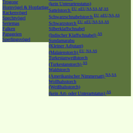
Trogone
(kein Unterartenstatus)
Hornvögel & Hopfartige
EU ,nEU,NA,SA,AF,AS
Sattelstorch
Rackenvögel
EU ,nEU,NA,AS
Schwarzschnabelstorch
Spechtvögel
EU ,nEU,NA,SA,AS
Seriemas
Schwarzstorch
Falken
Silberklaffschnabel
Papageien
AS
(Indischer Klaffschnabel)
Sperlingsvögel
Sundamarabu
(Kleiner Adjutant)
EU ,NA,AS
(Malaienstorch)
Turkestanweißstorch
AS
(Turkestanstorch)
Waldstorch
NA,SA
(Amerikanischer Nimmersatt)
Wollhalsstorch
(Weißhalsstorch)
AS
(kein Art- oder Unterartstatus)