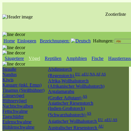
Zootierliste
Home
Einloggen
Bezeichnungen:
Haltungen:
Säugetiere
Vögel
Reptilien
Amphibien
Fische
Haustierras
Strauße
Abdimstorch
Nandus
EU ,nEU,NA,AF,AS
(Regenstorch)
Kiwis
Afrika-Wollhalsstorch
Kasuare (inkl. Emus)
(Afrikanischer Wollhalsstorch)
Tinamus (Steißhühner)
Argalamarabu
Gänsevögel
AS
(Großer Adjutant)
Hühnervögel
Asiatischer Riesenstorch
Nachtschwalben
(Indien-Großstorch)
Fettschwalme
AS
(Schwarzhalsstorch)
Tagschläfer
EU ,nEU,AS
Asiatischer Wollhalsstorch
Eulenschwalme
AU
Höhlenschwalme
Australischer Riesenstorch