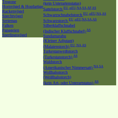
Trogone
(kein Unterartenstatus)
Hornvögel & Hopfartige
EU ,nEU,NA,SA,AF,AS
Sattelstorch
Rackenvögel
EU ,nEU,NA,AS
Schwarzschnabelstorch
Spechtvögel
EU ,nEU,NA,SA,AS
Seriemas
Schwarzstorch
Falken
Silberklaffschnabel
Papageien
AS
(Indischer Klaffschnabel)
Sperlingsvögel
Sundamarabu
(Kleiner Adjutant)
EU ,NA,AS
(Malaienstorch)
Turkestanweißstorch
AS
(Turkestanstorch)
Waldstorch
NA,SA
(Amerikanischer Nimmersatt)
Wollhalsstorch
(Weißhalsstorch)
AS
(kein Art- oder Unterartstatus)