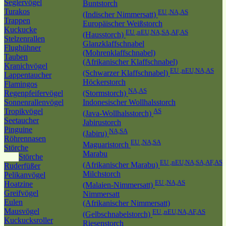
Seglervögel
Buntstorch
Turakos
EU ,NA,AS
(Indischer Nimmersatt)
Trappen
Europäischer Weißstorch
Kuckucke
EU ,nEU,NA,SA,AF,AS
(Hausstorch)
Stelzenrallen
Glanzklaffschnabel
Flughühner
(Mohrenklaffschnabel)
Tauben
(Afrikanischer Klaffschnabel)
Kranichvögel
EU ,nEU,NA,AS
(Schwarzer Klaffschnabel)
Lappentaucher
Höckerstorch
Flamingos
NA,AS
Regenpfeifervögel
(Stormstorch)
Sonnenrallenvögel
Indonesischer Wollhalsstorch
Tropikvögel
AS
(Java-Wollhalsstorch)
Seetaucher
Jabirustorch
Pinguine
NA,SA
(Jabiru)
Röhrennasen
EU ,NA,SA
Maguaristorch
Störche
Marabu
Störche
EU ,nEU,NA,SA,AF,AS
(Afrikanischer Marabu)
Ruderfüßer
Milchstorch
Pelikanvögel
EU ,NA,AS
Hoatzine
(Malaien-Nimmersatt)
Greifvögel
Nimmersatt
Eulen
(Afrikanischer Nimmersatt)
Mausvögel
EU ,nEU,NA,AF,AS
(Gelbschnabelstorch)
Kuckucksroller
Riesenstorch