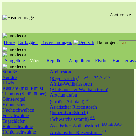
Zootierliste
Home
Einloggen
Bezeichnungen:
Haltungen:
Säugetiere
Vögel
Reptilien
Amphibien
Fische
Haustierras
Strauße
Abdimstorch
Nandus
EU ,nEU,NA,AF,AS
(Regenstorch)
Kiwis
Afrika-Wollhalsstorch
Kasuare (inkl. Emus)
(Afrikanischer Wollhalsstorch)
Tinamus (Steißhühner)
Argalamarabu
Gänsevögel
AS
(Großer Adjutant)
Hühnervögel
Asiatischer Riesenstorch
Nachtschwalben
(Indien-Großstorch)
Fettschwalme
AS
(Schwarzhalsstorch)
Tagschläfer
EU ,nEU,AS
Asiatischer Wollhalsstorch
Eulenschwalme
AU
Höhlenschwalme
Australischer Riesenstorch