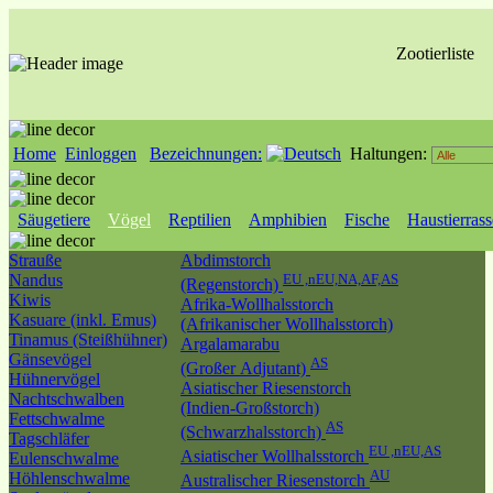
Zootierliste
Home
Einloggen
Bezeichnungen:
Haltungen:
Säugetiere
Vögel
Reptilien
Amphibien
Fische
Haustierras
Strauße
Abdimstorch
Nandus
EU ,nEU,NA,AF,AS
(Regenstorch)
Kiwis
Afrika-Wollhalsstorch
Kasuare (inkl. Emus)
(Afrikanischer Wollhalsstorch)
Tinamus (Steißhühner)
Argalamarabu
Gänsevögel
AS
(Großer Adjutant)
Hühnervögel
Asiatischer Riesenstorch
Nachtschwalben
(Indien-Großstorch)
Fettschwalme
AS
(Schwarzhalsstorch)
Tagschläfer
EU ,nEU,AS
Asiatischer Wollhalsstorch
Eulenschwalme
AU
Höhlenschwalme
Australischer Riesenstorch