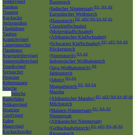
Seglervögel
Buntstorch
Turakos
EU ,NA,AS
(Indischer Nimmersatt)
Trappen
Europäischer Weißstorch
Kuckucke
EU ,nEU,NA,SA,AF,AS
(Hausstorch)
Stelzenrallen
Glanzklaffschnabel
Flughühner
(Mohrenklaffschnabel)
Tauben
(Afrikanischer Klaffschnabel)
Kranichvögel
EU ,nEU,NA,AS
(Schwarzer Klaffschnabel)
Lappentaucher
Höckerstorch
Flamingos
NA,AS
Regenpfeifervögel
(Stormstorch)
Sonnenrallenvögel
Indonesischer Wollhalsstorch
Tropikvögel
AS
(Java-Wollhalsstorch)
Seetaucher
Jabirustorch
Pinguine
NA,SA
(Jabiru)
Röhrennasen
EU ,NA,SA
Maguaristorch
Störche
Marabu
Störche
EU ,nEU,NA,SA,AF,AS
(Afrikanischer Marabu)
Ruderfüßer
Milchstorch
Pelikanvögel
EU ,NA,AS
Hoatzine
(Malaien-Nimmersatt)
Greifvögel
Nimmersatt
Eulen
(Afrikanischer Nimmersatt)
Mausvögel
EU ,nEU,NA,AF,AS
(Gelbschnabelstorch)
Kuckucksroller
Riesenstorch