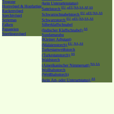
Trogone
(kein Unterartenstatus)
Hornvögel & Hopfartige
EU ,nEU,NA,SA,AF,AS
Sattelstorch
Rackenvögel
EU ,nEU,NA,AS
Schwarzschnabelstorch
Spechtvögel
EU ,nEU,NA,SA,AS
Seriemas
Schwarzstorch
Falken
Silberklaffschnabel
Papageien
AS
(Indischer Klaffschnabel)
Sperlingsvögel
Sundamarabu
(Kleiner Adjutant)
EU ,NA,AS
(Malaienstorch)
Turkestanweißstorch
AS
(Turkestanstorch)
Waldstorch
NA,SA
(Amerikanischer Nimmersatt)
Wollhalsstorch
(Weißhalsstorch)
AS
(kein Art- oder Unterartstatus)