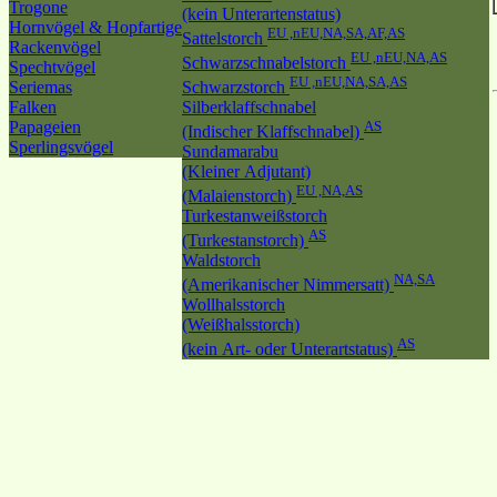
Trogone
(kein Unterartenstatus)
Hornvögel & Hopfartige
EU ,nEU,NA,SA,AF,AS
Sattelstorch
Rackenvögel
EU ,nEU,NA,AS
Schwarzschnabelstorch
Spechtvögel
EU ,nEU,NA,SA,AS
Seriemas
Schwarzstorch
Falken
Silberklaffschnabel
Papageien
AS
(Indischer Klaffschnabel)
Sperlingsvögel
Sundamarabu
(Kleiner Adjutant)
EU ,NA,AS
(Malaienstorch)
Turkestanweißstorch
AS
(Turkestanstorch)
Waldstorch
NA,SA
(Amerikanischer Nimmersatt)
Wollhalsstorch
(Weißhalsstorch)
AS
(kein Art- oder Unterartstatus)