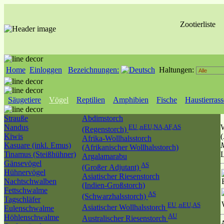
Zootierliste
Home
Einloggen
Bezeichnungen:
Haltungen:
Säugetiere
Vögel
Reptilien
Amphibien
Fische
Haustierras
Strauße
Abdimstorch
Nandus
EU ,nEU,NA,AF,AS
(Regenstorch)
Kiwis
(
Afrika-Wollhalsstorch
Kasuare (inkl. Emus)
(Afrikanischer Wollhalsstorch)
Tinamus (Steißhühner)
Argalamarabu
Gänsevögel
AS
(Großer Adjutant)
Hühnervögel
Asiatischer Riesenstorch
Nachtschwalben
(Indien-Großstorch)
Fettschwalme
AS
(Schwarzhalsstorch)
Tagschläfer
EU ,nEU,AS
Asiatischer Wollhalsstorch
Eulenschwalme
AU
Höhlenschwalme
Australischer Riesenstorch
A