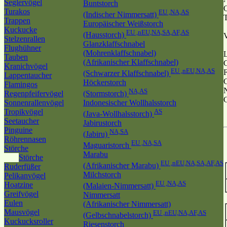
Seglervögel
Buntstorch
Q
Turakos
EU ,NA,AS
(Indischer Nimmersatt)
Trappen
Europäischer Weißstorch
Kuckucke
EU ,nEU,NA,SA,AF,AS
(Hausstorch)
Stelzenrallen
Glanzklaffschnabel
Flughühner
(Mohrenklaffschnabel)
Tauben
(Afrikanischer Klaffschnabel)
Kranichvögel
EU ,nEU,NA,AS
F
(Schwarzer Klaffschnabel)
Lappentaucher
Höckerstorch
Flamingos
NA,AS
Regenpfeifervögel
(Stormstorch)
G
Sonnenrallenvögel
Indonesischer Wollhalsstorch
Tropikvögel
AS
(Java-Wollhalsstorch)
Seetaucher
Jabirustorch
Pinguine
NA,SA
(Jabiru)
Röhrennasen
EU ,NA,SA
Maguaristorch
Störche
Marabu
Störche
EU ,nEU,NA,SA,AF,AS
(Afrikanischer Marabu)
Ruderfüßer
Milchstorch
Pelikanvögel
EU ,NA,AS
Hoatzine
(Malaien-Nimmersatt)
Greifvögel
Nimmersatt
Eulen
(Afrikanischer Nimmersatt)
Mausvögel
EU ,nEU,NA,AF,AS
(Gelbschnabelstorch)
Kuckucksroller
Riesenstorch