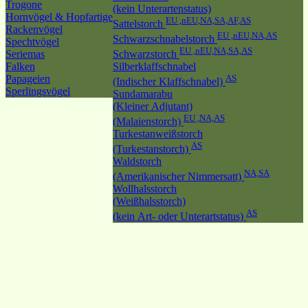
Trogone
(kein Unterartenstatus)
Hornvögel & Hopfartige
EU ,nEU,NA,SA,AF,AS
Sattelstorch
Rackenvögel
EU ,nEU,NA,AS
Schwarzschnabelstorch
Spechtvögel
EU ,nEU,NA,SA,AS
Seriemas
Schwarzstorch
Falken
Silberklaffschnabel
Papageien
AS
(Indischer Klaffschnabel)
Sperlingsvögel
Sundamarabu
(Kleiner Adjutant)
EU ,NA,AS
(Malaienstorch)
Turkestanweißstorch
AS
(Turkestanstorch)
Waldstorch
NA,SA
(Amerikanischer Nimmersatt)
Wollhalsstorch
(Weißhalsstorch)
AS
(kein Art- oder Unterartstatus)