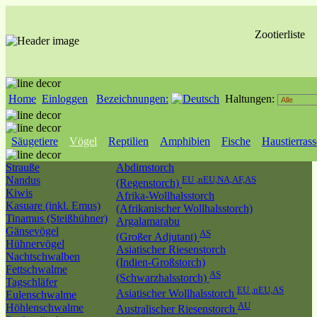
Zootierliste
Home
Einloggen
Bezeichnungen:
Haltungen:
Säugetiere
Vögel
Reptilien
Amphibien
Fische
Haustierras
Strauße
Abdimstorch
Nandus
EU ,nEU,NA,AF,AS
(Regenstorch)
Kiwis
Afrika-Wollhalsstorch
Kasuare (inkl. Emus)
(Afrikanischer Wollhalsstorch)
Tinamus (Steißhühner)
Argalamarabu
Gänsevögel
AS
(Großer Adjutant)
Hühnervögel
Asiatischer Riesenstorch
Nachtschwalben
(Indien-Großstorch)
Fettschwalme
AS
(Schwarzhalsstorch)
Tagschläfer
EU ,nEU,AS
Asiatischer Wollhalsstorch
Eulenschwalme
AU
Höhlenschwalme
Australischer Riesenstorch