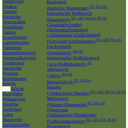
Seglervögel
Buntstorch
Turakos
EU ,NA,AS
(Indischer Nimmersatt)
Trappen
Europäischer Weißstorch
Kuckucke
EU ,nEU,NA,SA,AF,AS
(Hausstorch)
Stelzenrallen
Glanzklaffschnabel
Flughühner
(Mohrenklaffschnabel)
Tauben
(Afrikanischer Klaffschnabel)
Kranichvögel
EU ,nEU,NA,AS
(Schwarzer Klaffschnabel)
Lappentaucher
Höckerstorch
Flamingos
NA,AS
Regenpfeifervögel
(Stormstorch)
Sonnenrallenvögel
Indonesischer Wollhalsstorch
Tropikvögel
AS
(Java-Wollhalsstorch)
Seetaucher
Jabirustorch
Pinguine
NA,SA
(Jabiru)
Röhrennasen
EU ,NA,SA
Maguaristorch
Störche
Marabu
Störche
EU ,nEU,NA,SA,AF,AS
(Afrikanischer Marabu)
Ruderfüßer
Milchstorch
Pelikanvögel
EU ,NA,AS
Hoatzine
(Malaien-Nimmersatt)
Greifvögel
Nimmersatt
Eulen
(Afrikanischer Nimmersatt)
Mausvögel
EU ,nEU,NA,AF,AS
(Gelbschnabelstorch)
Kuckucksroller
Riesenstorch