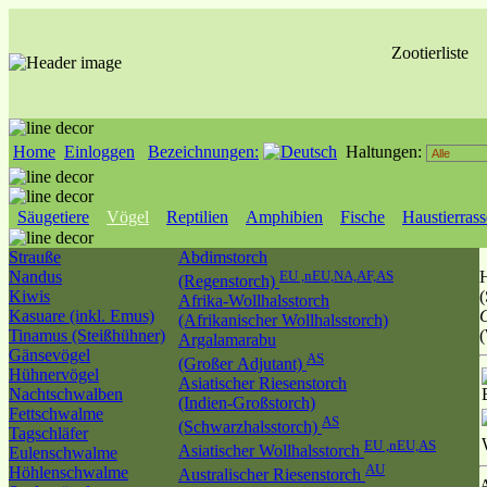
Zootierliste
Home
Einloggen
Bezeichnungen:
Haltungen:
Säugetiere
Vögel
Reptilien
Amphibien
Fische
Haustierras
Strauße
Abdimstorch
Nandus
EU ,nEU,NA,AF,AS
(Regenstorch)
Kiwis
(
Afrika-Wollhalsstorch
Kasuare (inkl. Emus)
C
(Afrikanischer Wollhalsstorch)
Tinamus (Steißhühner)
Argalamarabu
Gänsevögel
AS
(Großer Adjutant)
Hühnervögel
Asiatischer Riesenstorch
Nachtschwalben
(Indien-Großstorch)
Fettschwalme
AS
(Schwarzhalsstorch)
Tagschläfer
EU ,nEU,AS
Asiatischer Wollhalsstorch
Eulenschwalme
AU
Höhlenschwalme
Australischer Riesenstorch
A