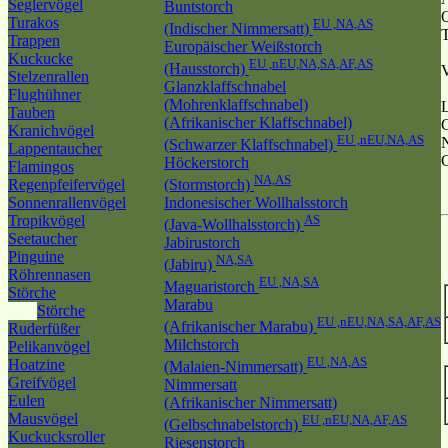
Seglervögel
Buntstorch
Q
Turakos
EU ,NA,AS
(Indischer Nimmersatt)
Trappen
Europäischer Weißstorch
Kuckucke
EU ,nEU,NA,SA,AF,AS
(Hausstorch)
Stelzenrallen
Glanzklaffschnabel
Flughühner
(Mohrenklaffschnabel)
Tauben
(Afrikanischer Klaffschnabel)
Kranichvögel
EU ,nEU,NA,AS
(Schwarzer Klaffschnabel)
Lappentaucher
G
Höckerstorch
Flamingos
NA,AS
Regenpfeifervögel
(Stormstorch)
Sonnenrallenvögel
Indonesischer Wollhalsstorch
Tropikvögel
AS
(Java-Wollhalsstorch)
Seetaucher
Jabirustorch
Pinguine
NA,SA
(Jabiru)
Röhrennasen
EU ,NA,SA
Maguaristorch
Störche
Marabu
Störche
EU ,nEU,NA,SA,AF,AS
(Afrikanischer Marabu)
Ruderfüßer
Milchstorch
Pelikanvögel
EU ,NA,AS
Hoatzine
(Malaien-Nimmersatt)
Greifvögel
Nimmersatt
Eulen
(Afrikanischer Nimmersatt)
Mausvögel
EU ,nEU,NA,AF,AS
(Gelbschnabelstorch)
Kuckucksroller
Riesenstorch