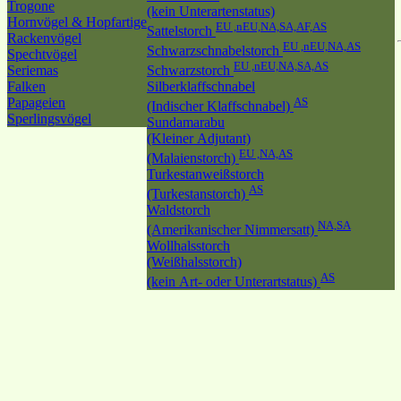
Trogone
(kein Unterartenstatus)
Hornvögel & Hopfartige
EU ,nEU,NA,SA,AF,AS
Sattelstorch
Rackenvögel
EU ,nEU,NA,AS
Schwarzschnabelstorch
Spechtvögel
EU ,nEU,NA,SA,AS
Seriemas
Schwarzstorch
Falken
Silberklaffschnabel
Papageien
AS
(Indischer Klaffschnabel)
Sperlingsvögel
Sundamarabu
(Kleiner Adjutant)
EU ,NA,AS
(Malaienstorch)
Turkestanweißstorch
AS
(Turkestanstorch)
Waldstorch
NA,SA
(Amerikanischer Nimmersatt)
Wollhalsstorch
(Weißhalsstorch)
AS
(kein Art- oder Unterartstatus)