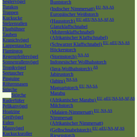
Seglervögel
Buntstorch
Turakos
EU ,NA,AS
(Indischer Nimmersatt)
Trappen
Europäischer Weißstorch
Kuckucke
EU ,nEU,NA,SA,AF,AS
(Hausstorch)
Stelzenrallen
Glanzklaffschnabel
Flughühner
(Mohrenklaffschnabel)
Tauben
(Afrikanischer Klaffschnabel)
Kranichvögel
EU ,nEU,NA,AS
(Schwarzer Klaffschnabel)
Lappentaucher
Höckerstorch
Flamingos
NA,AS
Regenpfeifervögel
(Stormstorch)
Sonnenrallenvögel
Indonesischer Wollhalsstorch
Tropikvögel
AS
(Java-Wollhalsstorch)
Seetaucher
Jabirustorch
Pinguine
NA,SA
(Jabiru)
Röhrennasen
EU ,NA,SA
Maguaristorch
Störche
Marabu
Störche
EU ,nEU,NA,SA,AF,AS
(Afrikanischer Marabu)
Ruderfüßer
Milchstorch
Pelikanvögel
EU ,NA,AS
Hoatzine
(Malaien-Nimmersatt)
Greifvögel
Nimmersatt
Eulen
(Afrikanischer Nimmersatt)
Mausvögel
EU ,nEU,NA,AF,AS
(Gelbschnabelstorch)
Kuckucksroller
Riesenstorch