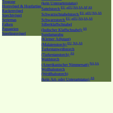
Trogone
(kein Unterartenstatus)
Hornvögel & Hopfartige
EU ,nEU,NA,SA,AF,AS
Sattelstorch
Rackenvögel
EU ,nEU,NA,AS
Schwarzschnabelstorch
Spechtvögel
EU ,nEU,NA,SA,AS
Seriemas
Schwarzstorch
Falken
Silberklaffschnabel
Papageien
AS
(Indischer Klaffschnabel)
Sperlingsvögel
Sundamarabu
(Kleiner Adjutant)
EU ,NA,AS
(Malaienstorch)
Turkestanweißstorch
AS
(Turkestanstorch)
Waldstorch
NA,SA
(Amerikanischer Nimmersatt)
Wollhalsstorch
(Weißhalsstorch)
AS
(kein Art- oder Unterartstatus)