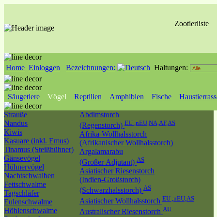
Zootierliste
Home
Einloggen
Bezeichnungen:
Haltungen:
Säugetiere
Vögel
Reptilien
Amphibien
Fische
Haustierras
Strauße
Abdimstorch
Nandus
EU ,nEU,NA,AF,AS
(Regenstorch)
Kiwis
Afrika-Wollhalsstorch
Kasuare (inkl. Emus)
(Afrikanischer Wollhalsstorch)
Tinamus (Steißhühner)
Argalamarabu
Gänsevögel
AS
(Großer Adjutant)
Hühnervögel
Asiatischer Riesenstorch
Nachtschwalben
(Indien-Großstorch)
Fettschwalme
AS
(Schwarzhalsstorch)
Tagschläfer
EU ,nEU,AS
Asiatischer Wollhalsstorch
Eulenschwalme
AU
Höhlenschwalme
Australischer Riesenstorch