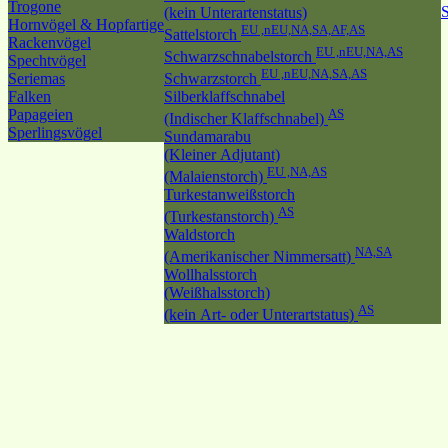
Trogone
(kein Unterartenstatus)
Hornvögel & Hopfartige
EU ,nEU,NA,SA,AF,AS
Sattelstorch
Rackenvögel
EU ,nEU,NA,AS
Schwarzschnabelstorch
Spechtvögel
EU ,nEU,NA,SA,AS
Seriemas
Schwarzstorch
Falken
Silberklaffschnabel
Papageien
AS
(Indischer Klaffschnabel)
Sperlingsvögel
Sundamarabu
(Kleiner Adjutant)
EU ,NA,AS
(Malaienstorch)
Turkestanweißstorch
AS
(Turkestanstorch)
Waldstorch
NA,SA
(Amerikanischer Nimmersatt)
Wollhalsstorch
(Weißhalsstorch)
AS
(kein Art- oder Unterartstatus)