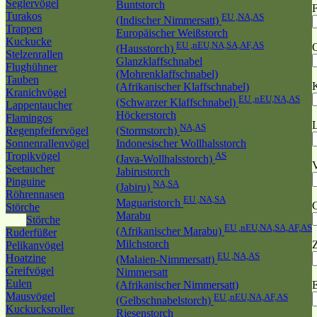
Seglervögel
Buntstorch
F
Turakos
EU ,NA,AS
(Indischer Nimmersatt)
Trappen
Europäischer Weißstorch
Kuckucke
EU ,nEU,NA,SA,AF,AS
(Hausstorch)
Stelzenrallen
Glanzklaffschnabel
Flughühner
(Mohrenklaffschnabel)
Tauben
K
(Afrikanischer Klaffschnabel)
Kranichvögel
EU ,nEU,NA,AS
(Schwarzer Klaffschnabel)
Lappentaucher
Höckerstorch
Flamingos
NA,AS
Regenpfeifervögel
(Stormstorch)
Sonnenrallenvögel
Indonesischer Wollhalsstorch
Tropikvögel
AS
(Java-Wollhalsstorch)
Seetaucher
Jabirustorch
Pinguine
NA,SA
(Jabiru)
Röhrennasen
EU ,NA,SA
Maguaristorch
G
Störche
Marabu
Störche
EU ,nEU,NA,SA,AF,AS
(Afrikanischer Marabu)
Ruderfüßer
Milchstorch
Pelikanvögel
EU ,NA,AS
Hoatzine
(Malaien-Nimmersatt)
Greifvögel
Nimmersatt
Eulen
(Afrikanischer Nimmersatt)
E
Mausvögel
EU ,nEU,NA,AF,AS
(Gelbschnabelstorch)
Kuckucksroller
Riesenstorch