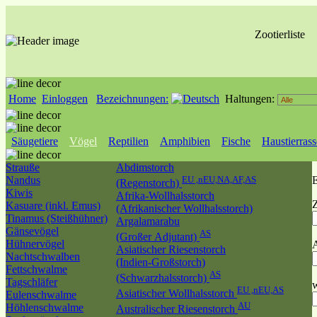
Zootierliste
Home
Einloggen
Bezeichnungen:
Haltungen:
Säugetiere
Vögel
Reptilien
Amphibien
Fische
Haustierras
Strauße
Abdimstorch
Nandus
EU ,nEU,NA,AF,AS
E
(Regenstorch)
Kiwis
Afrika-Wollhalsstorch
Kasuare (inkl. Emus)
(Afrikanischer Wollhalsstorch)
Tinamus (Steißhühner)
Argalamarabu
Gänsevögel
AS
(Großer Adjutant)
Hühnervögel
A
Asiatischer Riesenstorch
Nachtschwalben
(Indien-Großstorch)
Fettschwalme
AS
(Schwarzhalsstorch)
Tagschläfer
w
EU ,nEU,AS
Asiatischer Wollhalsstorch
Eulenschwalme
AU
Höhlenschwalme
Australischer Riesenstorch