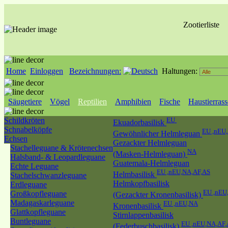
Zootierliste
Home
Einloggen
Bezeichnungen:
Haltungen:
Säugetiere
Vögel
Reptilien
Amphibien
Fische
Haustierras
Schildkröten
EU
Ekuadorbasilisk
Schnabelköpfe
EU ,nEU
Gewöhnlicher Helmleguan
Echsen
Gezackter Helmleguan
Stachelleguane & Krötenechsen
NA
(Masken-Helmleguan)
Halsband- & Leopardleguane
Guatemala-Helmleguan
Echte Leguane
EU ,nEU,NA,AF,AS
Helmbasilisk
Stachelschwanzleguane
Helmkopfbasilisk
Erdleguane
EU ,nEU
Großkopfleguane
(Gezackter Kronenbasilisk)
Madagaskarleguane
EU ,nEU,NA
Kronenbasilisk
Glattkopfleguane
Stirnlappenbasilisk
Buntleguane
EU ,nEU,NA,AF
(Federbuschbasilisk)