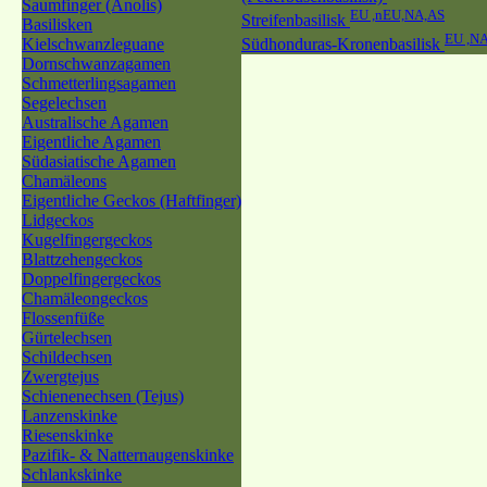
Saumfinger (Anolis)
EU ,nEU,NA,AS
Streifenbasilisk
Basilisken
EU ,N
Kielschwanzleguane
Südhonduras-Kronenbasilisk
Dornschwanzagamen
Schmetterlingsagamen
Segelechsen
Australische Agamen
Eigentliche Agamen
Südasiatische Agamen
Chamäleons
Eigentliche Geckos (Haftfinger)
Lidgeckos
Kugelfingergeckos
Blattzehengeckos
Doppelfingergeckos
Chamäleongeckos
Flossenfüße
Gürtelechsen
Schildechsen
Zwergtejus
Schienenechsen (Tejus)
Lanzenskinke
Riesenskinke
Pazifik- & Natternaugenskinke
Schlankskinke