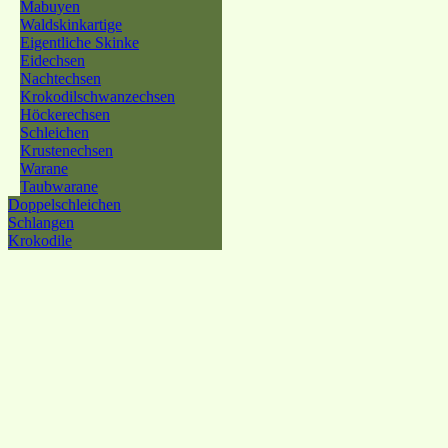
Mabuyen
Waldskinkartige
Eigentliche Skinke
Eidechsen
Nachtechsen
Krokodilschwanzechsen
Höckerechsen
Schleichen
Krustenechsen
Warane
Taubwarane
Doppelschleichen
Schlangen
Krokodile