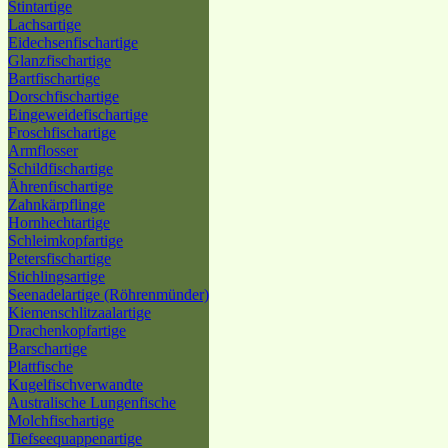
Stintartige
Lachsartige
Eidechsenfischartige
Glanzfischartige
Bartfischartige
Dorschfischartige
Eingeweidefischartige
Froschfischartige
Armflosser
Schildfischartige
Ährenfischartige
Zahnkärpflinge
Hornhechtartige
Schleimkopfartige
Petersfischartige
Stichlingsartige
Seenadelartige (Röhrenmünder)
Kiemenschlitzaalartige
Drachenkopfartige
Barschartige
Plattfische
Kugelfischverwandte
Australische Lungenfische
Molchfischartige
Tiefseequappenartige