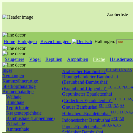
Zootierliste
Home
Einloggen
Bezeichnungen:
Haltungen:
Säugetiere
Vögel
Reptilien
Amphibien
Fische
Haustierras
Inger
EU ,nEU,NA,AS
Arabischer Bambushai
Neunaugen
Braungebänderter Bambushai
Kammzähnerartige
(Braunband-Bambushai)
Stierkopfhaiartige
EU ,nEU,NA,SA
(Braunband-Lippenhai)
Ammenhaiartige
Gepunkteter Epaulettenhai
Walhaie
EU ,nEU,AS
(Gefleckter Epaulettenhai)
Blindhaie
EU ,nEU,NA,AS
Grauer Bambushai
Teppichhaie
EU ,nEU,NA,
Kragenteppichhaie
Halmahera-Epaulettenhai
Bambushaie (Lippenhaie)
nEU,AS
Indonesischer Bambushai
Zebrahaie
nEU,NA,AS
Papua-Epaulettenhai
Ammenhaie
Schlanker Bambushai