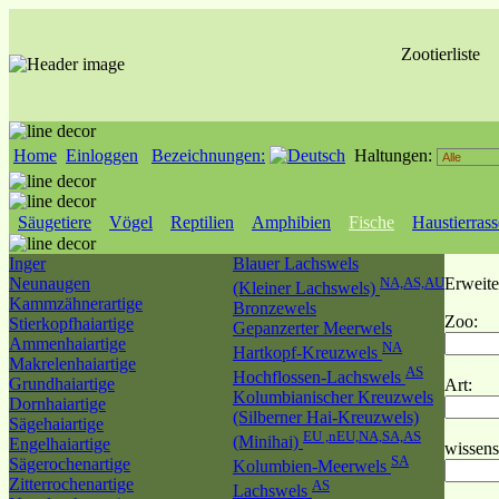
Zootierliste
Home
Einloggen
Bezeichnungen:
Haltungen:
Säugetiere
Vögel
Reptilien
Amphibien
Fische
Haustierras
Inger
Blauer Lachswels
Neunaugen
NA,AS,AU
Erweite
(Kleiner Lachswels)
Kammzähnerartige
Bronzewels
Zoo:
Stierkopfhaiartige
Gepanzerter Meerwels
Ammenhaiartige
NA
Hartkopf-Kreuzwels
Makrelenhaiartige
AS
Hochflossen-Lachswels
Grundhaiartige
Art:
Kolumbianischer Kreuzwels
Dornhaiartige
(Silberner Hai-Kreuzwels)
Sägehaiartige
EU ,nEU,NA,SA,AS
(Minihai)
Engelhaiartige
wissens
SA
Sägerochenartige
Kolumbien-Meerwels
Zitterrochenartige
AS
Lachswels