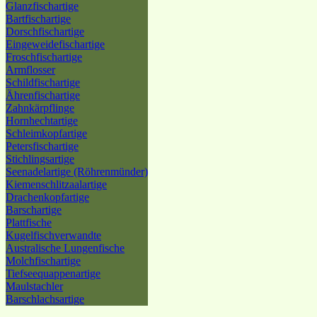
Glanzfischartige
Bartfischartige
Dorschfischartige
Eingeweidefischartige
Froschfischartige
Armflosser
Schildfischartige
Ährenfischartige
Zahnkärpflinge
Hornhechtartige
Schleimkopfartige
Petersfischartige
Stichlingsartige
Seenadelartige (Röhrenmünder)
Kiemenschlitzaalartige
Drachenkopfartige
Barschartige
Plattfische
Kugelfischverwandte
Australische Lungenfische
Molchfischartige
Tiefseequappenartige
Maulstachler
Barschlachsartige