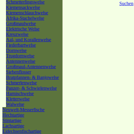
Schmetterlingswelse
Suchen
Kiemensackwelse
Kiemenschlauchwelse
Afrika-Stachelwelse
Großmaulwelse
Elektrische Welse
Kreuzwelse
Aal- und Korallenwelse
Fiederbartwelse
Dornwelse
Trugdornwelse
Antennenwelse
Großmaul-Antennenwelse
Siebenflosser
Bratpfannen- & Banjowelse
Schmerlenwelse
Panzer- & Schwielenwelse
Harnischwelse
Kletterwelse
Walwelse
Neuwelt-Messerfische
Hechtartige
Stintartige
Lachsartige
Eidechsenfischartige