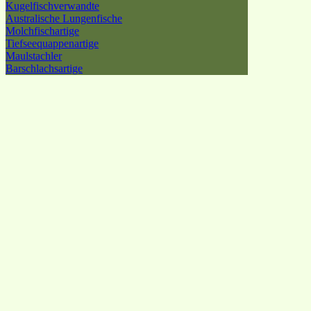
Kugelfischverwandte
Australische Lungenfische
Molchfischartige
Tiefseequappenartige
Maulstachler
Barschlachsartige