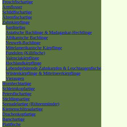
Froschfischartige
Armflosser
Schildfischartige
Ährenfischartige
Zahnkärpflinge
Sardinellas
Asiatische Bachlinge & Madagaskar-Hechtlinge
Afrikanische Bachlinge
Neuwelt-Bachlinge
Mittelamerikanische Kärpflinge
Fundulen (Killifische)
Valenciakärpflinge
Hochlandkärpflinge
Lebendgebärende Zahnkarpfen & Leuchtaugenfische
Wüstenkärpflinge & Mittelmeerkärpflinge
Vieraugen
Hornhechtartige
Schleimkopfartige
Petersfischartige
Stichlingsartige
Seenadelartige (Röhrenmünder)
Kiemenschlitzaalartige
Drachenkopfartige
Barschartige
Plattfische