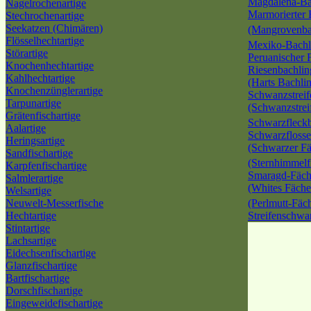
Magdalena-Ba
Nagelrochenartige
Marmorierter 
Stechrochenartige
Seekatzen (Chimären)
(Mangrovenba
Flösselhechtartige
Mexiko-Bach
Störartige
Peruanischer 
Knochenhechtartige
Riesenbachlin
Kahlhechtartige
(Harts Bachli
Knochenzünglerartige
Schwanzstreif
Tarpunartige
(Schwanzstrei
Grätenfischartige
Schwarzfleck
Aalartige
Schwarzflosse
Heringsartige
(Schwarzer Fä
Sandfischartige
(Sternhimmelf
Karpfenfischartige
Smaragd-Fäch
Salmlerartige
(Whites Fäche
Welsartige
Neuwelt-Messerfische
(Perlmutt-Fäc
Hechtartige
Streifenschwa
Stintartige
Lachsartige
Eidechsenfischartige
Glanzfischartige
Bartfischartige
Dorschfischartige
Eingeweidefischartige