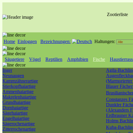
Zootierliste
Home
Einloggen
Bezeichnungen:
Haltungen:
Säugetiere
Vögel
Reptilien
Amphibien
Fische
Haustierras
Inger
Agila-Bachlin
Neunaugen
Augenfleckba
Kammzähnerartige
(Marmorierter
Stierkopfhaiartige
Blauer Fächer
Ammenhaiartige
Brasilianisch
Makrelenhaiartige
Constanzes Fä
Grundhaiartige
Dunkler Fäche
Dornhaiartige
(Alexanders F
Sägehaiartige
Erdbrauner Kä
Engelhaiartige
Holms Bachli
Sägerochenartige
Kuba-Bachli
Zitterrochenartige