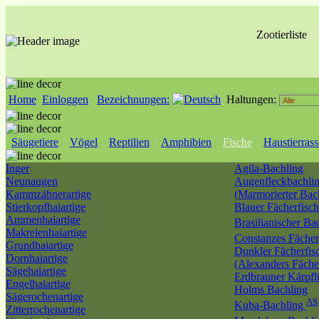
Zootierliste
Home
Einloggen
Bezeichnungen:
Haltungen:
Säugetiere
Vögel
Reptilien
Amphibien
Fische
Haustierras
Inger
Agila-Bachling
Neunaugen
Augenfleckbachli
Kammzähnerartige
(Marmorierter Bac
Stierkopfhaiartige
Blauer Fächerfisch
Ammenhaiartige
Brasilianischer Ba
Makrelenhaiartige
Constanzes Fächer
Grundhaiartige
Dunkler Fächerfis
Dornhaiartige
(Alexanders Fäche
Sägehaiartige
Erdbrauner Kärpfl
Engelhaiartige
Holms Bachling
Sägerochenartige
AS
Kuba-Bachling
Zitterrochenartige