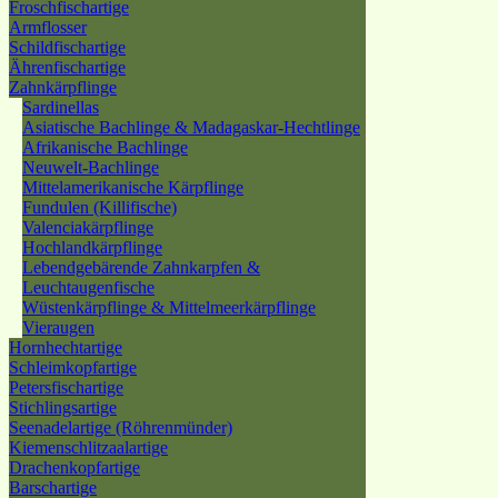
Froschfischartige
Armflosser
Schildfischartige
Ährenfischartige
Zahnkärpflinge
Sardinellas
Asiatische Bachlinge & Madagaskar-Hechtlinge
Afrikanische Bachlinge
Neuwelt-Bachlinge
Mittelamerikanische Kärpflinge
Fundulen (Killifische)
Valenciakärpflinge
Hochlandkärpflinge
Lebendgebärende Zahnkarpfen &
Leuchtaugenfische
Wüstenkärpflinge & Mittelmeerkärpflinge
Vieraugen
Hornhechtartige
Schleimkopfartige
Petersfischartige
Stichlingsartige
Seenadelartige (Röhrenmünder)
Kiemenschlitzaalartige
Drachenkopfartige
Barschartige