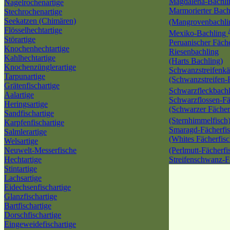
Magdalena-Bachl
Nagelrochenartige
Marmorierter Bach
Stechrochenartige
Seekatzen (Chimären)
(Mangrovenbachli
Flösselhechtartige
Mexiko-Bachling
Störartige
Peruanischer Fäche
Knochenhechtartige
Riesenbachling
Kahlhechtartige
(Harts Bachling)
Knochenzünglerartige
Schwanzstreifenkä
Tarpunartige
(Schwanzstreifen-
Grätenfischartige
Schwarzfleckbach
Aalartige
Schwarzflossen-Fä
Heringsartige
(Schwarzer Fächer
Sandfischartige
(Sternhimmelfisch
Karpfenfischartige
Smaragd-Fächerfi
Salmlerartige
(Whites Fächerfisc
Welsartige
Neuwelt-Messerfische
(Perlmutt-Fächerfi
Hechtartige
Streifenschwanz-F
Stintartige
Lachsartige
Eidechsenfischartige
Glanzfischartige
Bartfischartige
Dorschfischartige
Eingeweidefischartige