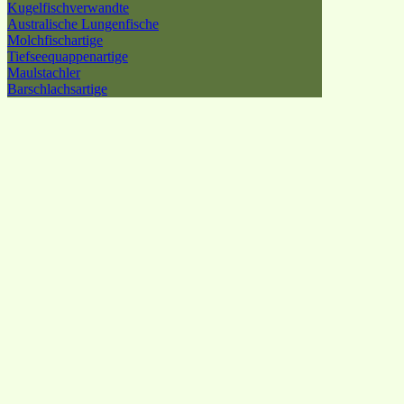
Kugelfischverwandte
Australische Lungenfische
Molchfischartige
Tiefseequappenartige
Maulstachler
Barschlachsartige