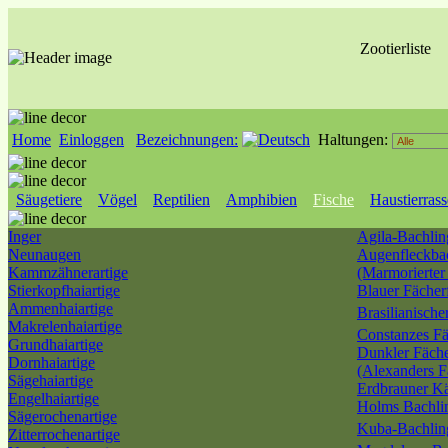
Zootierliste
Home
Einloggen
Bezeichnungen:
Haltungen:
Säugetiere
Vögel
Reptilien
Amphibien
Fische
Haustierras
Inger
Agila-Bachlin
Neunaugen
Augenfleckba
Kammzähnerartige
(Marmorierter
Stierkopfhaiartige
Blauer Fächer
Ammenhaiartige
Brasilianisch
Makrelenhaiartige
Constanzes Fä
Grundhaiartige
Dunkler Fäche
Dornhaiartige
(Alexanders F
Sägehaiartige
Erdbrauner Kä
Engelhaiartige
Holms Bachli
Sägerochenartige
Kuba-Bachli
Zitterrochenartige