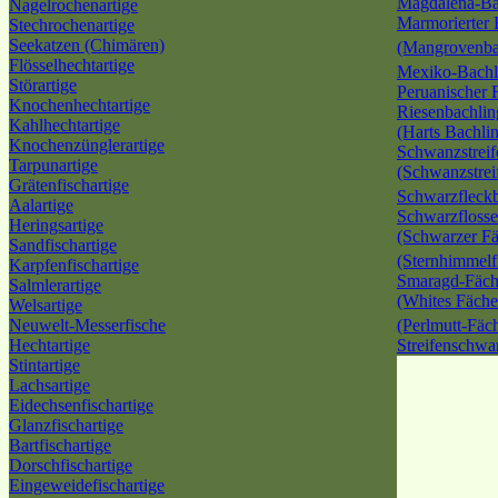
Magdalena-Ba
Nagelrochenartige
Marmorierter 
Stechrochenartige
Seekatzen (Chimären)
(Mangrovenba
Flösselhechtartige
Mexiko-Bach
Störartige
Peruanischer 
Knochenhechtartige
Riesenbachlin
Kahlhechtartige
(Harts Bachli
Knochenzünglerartige
Schwanzstreif
Tarpunartige
(Schwanzstrei
Grätenfischartige
Schwarzfleck
Aalartige
Schwarzflosse
Heringsartige
(Schwarzer Fä
Sandfischartige
(Sternhimmelf
Karpfenfischartige
Smaragd-Fäch
Salmlerartige
(Whites Fäche
Welsartige
Neuwelt-Messerfische
(Perlmutt-Fäc
Hechtartige
Streifenschwa
Stintartige
Lachsartige
Eidechsenfischartige
Glanzfischartige
Bartfischartige
Dorschfischartige
Eingeweidefischartige