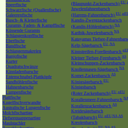
EU 
(Blaupunkt-Zackenbarsch)
Speerfische
Juwelenfahnenbarsch
Schwarzfische (Quallenfische)
EU ,nE
Galeerenfische
(Harems-Fahnenbarsch)
Busch- & Kletterfische
Kandis-Zwergzackenbarsch
Guramis, Faden- & Kampffische
NA
(Kandis-Höhlenbarsch)
Küssende Guramis
NA
Karibik-Juwelenbarsch
Schlangenkopffische
Katayamas Tiefsee-Fahnenbar
Eberfische
EU ,NA
Kelp-Sägebarsch
Bandfische
nE
Schlangenmakrelen
Kinnstreifen-Forellenbarsch
Banjofische
AS
Kleiner Tiefsee-Feenbarsch
Kurter
Kleinschuppen-Zackenbarsch
Quadratschwänze
NA
Knollennasen-Sägebarsch
Kinnladenbarsche
AS
Komet-Zackenbarsch
Entenschnabel-Plattköpfe
EU
Sandhöhlenfische
Königsägebarsch
Hahnenbarsche
Königsbarsch
Lumpenfische
EU ,nEU
(Roter Zackenbarsch)
Plattfische
N
Korallenmeer-Fahnenbarsch
Kugelfischverwandte
AS
Korallenzackenbarsch
Australische Lungenfische
Kreidesägebarsch
Molchfischartige
EU ,nEU,NA,AS
(Tabakbarsch)
Tiefseequappenartige
Kreolenbarsch
Maulstachler
EU ,NA,AS