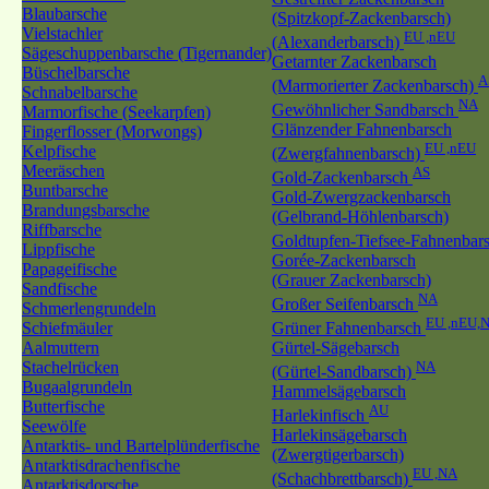
Blaubarsche
(Spitzkopf-Zackenbarsch)
Vielstachler
EU ,nEU
(Alexanderbarsch)
Sägeschuppenbarsche (Tigernander)
Getarnter Zackenbarsch
Büschelbarsche
A
(Marmorierter Zackenbarsch)
Schnabelbarsche
NA
Gewöhnlicher Sandbarsch
Marmorfische (Seekarpfen)
Glänzender Fahnenbarsch
Fingerflosser (Morwongs)
EU ,nEU
Kelpfische
(Zwergfahnenbarsch)
Meeräschen
AS
Gold-Zackenbarsch
Buntbarsche
Gold-Zwergzackenbarsch
Brandungsbarsche
(Gelbrand-Höhlenbarsch)
Riffbarsche
Goldtupfen-Tiefsee-Fahnenbar
Lippfische
Gorée-Zackenbarsch
Papageifische
(Grauer Zackenbarsch)
Sandfische
NA
Großer Seifenbarsch
Schmerlengrundeln
EU ,nEU,
Schiefmäuler
Grüner Fahnenbarsch
Aalmuttern
Gürtel-Sägebarsch
Stachelrücken
NA
(Gürtel-Sandbarsch)
Bugaalgrundeln
Hammelsägebarsch
Butterfische
AU
Harlekinfisch
Seewölfe
Harlekinsägebarsch
Antarktis- und Bartelplünderfische
(Zwergtigerbarsch)
Antarktisdrachenfische
EU ,NA
(Schachbrettbarsch)
Antarktisdorsche