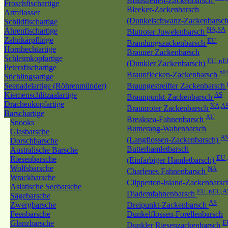
Blaustreifen-Zackenbarsch
Froschfischartige
Bleeker-Zackenbarsch
Armflosser
(Dunkelschwanz-Zackenbarsc
Schildfischartige
NA,SA
Ährenfischartige
Blutroter Juwelenbarsch
Zahnkärpflinge
EU
Brandungszackenbarsch
Hornhechtartige
Brauner Zackenbarsch
Schleimkopfartige
EU ,nE
(Dunkler Zackenbarsch)
Petersfischartige
nE
Braunflecken-Zackenbarsch
Stichlingsartige
Seenadelartige (Röhrenmünder)
Braungestreifter Zackenbarsch
Kiemenschlitzaalartige
AS
Braunpunkt-Zackenbarsch
Drachenkopfartige
NA,A
Braunroter Zackenbarsch
Barschartige
AU
Breaksea-Fahnenbarsch
Snooks
Bumerang-Wabenbarsch
Glasbarsche
A
(Langflossen-Zackenbarsch)
Dorschbarsche
Butterhamletbarsch
Australische Barsche
EU 
Riesenbarsche
(Einfarbiger Hamletbarsch)
Wolfsbarsche
NA
Charlenes Fahnenbarsch
Wrackbarsche
Clipperton-Island-Zackenbars
Asiatische Seebarsche
EU ,nEU,A
Diademfahnenbarsch
Sägebarsche
AS
Zwergbarsche
Dreipunkt-Zackenbarsch
Feenbarsche
Dunkelflossen-Forellenbarsch
Glanzbarsche
E
Dunkler Riesenzackenbarsch