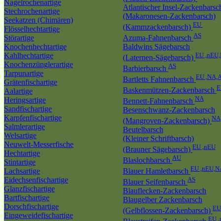
Nagelrochenartige
Atlantischer Insel-Zackenbarsc
Stechrochenartige
(Makaronesen-Zackenbarsch)
Seekatzen (Chimären)
EU
(Kammzackenbarsch)
Flösselhechtartige
AS
Störartige
Azuma-Fahnenbarsch
Knochenhechtartige
Baldwins Sägebarsch
Kahlhechtartige
EU ,nEU
(Laternen-Sägebarsch)
Knochenzünglerartige
AS
Barbierbarsch
Tarpunartige
EU ,NA,
Bartletts Fahnenbarsch
Grätenfischartige
E
Baskenmützen-Zackenbarsch
Aalartige
NA
Heringsartige
Bennett-Fahnenbarsch
Sandfischartige
Besenschwanz-Zackenbarsch
Karpfenfischartige
NA
(Mangroven-Zackenbarsch)
Salmlerartige
Beutelbarsch
Welsartige
(Kleiner Schriftbarsch)
Neuwelt-Messerfische
EU ,nEU
(Brauner Sägebarsch)
Hechtartige
AU
Blaslochbarsch
Stintartige
EU ,nEU,N
Lachsartige
Blauer Hamletbarsch
Eidechsenfischartige
AS
Blauer Seifenbarsch
Glanzfischartige
Blauflecken-Zackenbarsch
Bartfischartige
Blaugelber Zackenbarsch
Dorschfischartige
EU
(Gelbflossen-Zackenbarsch)
Eingeweidefischartige
EU 