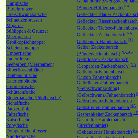
Gebänderter Zwergzackenbars
Hangfische
NA
(Bänder-Höhlenbarsch)
Bartelgrunzer
Dreischwanzbarsche
Gefleckter Blauer Zackenbars
Schnauzenbrassen
Gefleckter Riesenzackenbarsc
Mojarras
Gefleckter Tiefsee-Fahnenbars
Süßlippen & Grunzer
NA
Gefleckter Zackenbarsch
Meerbrassen
EU
Gelbbauch-Hamletbarsch
Großkopfschnapper
Gelber Zackenbarsch
Scheinschnapper
NA,AS
Umberfische
(Bänderzackenbarsch)
Fadenflosser
Gelbflossen-Zackenbarsch
Seebarben (Meerbarben)
NA
(Leoparden-Zackenbarsch)
Silberflossenblätter
Gelblinien-Fahnenbarsch
Beilbauchfische
(Luzon-Fahnenbarsch)
Laternenbäuche
Gelbrücken-Fahnenbarsch
Gnomenfische
(Gelbschwanzrötling)
Schützenfische
(Gelbschwanz-Fahnenbarsch)
Steuerbarsche (Pilotbarsche)
Gelbschwanz-Fahnenbarsch
Sichelfische
NA
Gelbstreifen-Fahnenbarsch
Panzerköpfe
n
Falterfische
Gesprenkelter Zackenbarsch
Kaiserfische
Gestreifter Hamletbarsch
Ponyfische
(Streifenhamlet)
Doppelrückenflosser
EU
(Gebänderter Hamletbarsch)
Nanderbarsche
Gestreifter Zackenbarsch