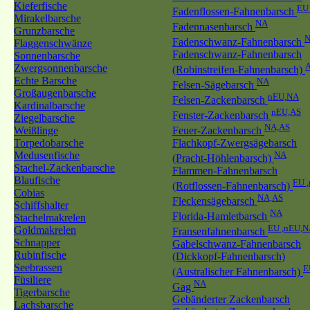
Kieferfische
EU
Fadenflossen-Fahnenbarsch
Mirakelbarsche
NA
Fadennasenbarsch
Grunzbarsche
Fadenschwanz-Fahnenbarsch
Flaggenschwänze
Fadenschwanz-Fahnenbarsch
Sonnenbarsche
Zwergsonnenbarsche
(Robinstreifen-Fahnenbarsch)
Echte Barsche
NA
Felsen-Sägebarsch
Großaugenbarsche
nEU,NA
Felsen-Zackenbarsch
Kardinalbarsche
nEU,AS
Fenster-Zackenbarsch
Ziegelbarsche
NA,AS
Weißlinge
Feuer-Zackenbarsch
Torpedobarsche
Flachkopf-Zwergsägebarsch
Medusenfische
NA
(Pracht-Höhlenbarsch)
Stachel-Zackenbarsche
Flammen-Fahnenbarsch
Blaufische
EU 
(Rotflossen-Fahnenbarsch)
Cobias
NA,AS
Fleckensägebarsch
Schiffshalter
NA
Florida-Hamletbarsch
Stachelmakrelen
EU ,nEU,N
Goldmakrelen
Fransenfahnenbarsch
Schnapper
Gabelschwanz-Fahnenbarsch
Rubinfische
(Dickkopf-Fahnenbarsch)
Seebrassen
E
(Australischer Fahnenbarsch)
Füsiliere
NA
Gag
Tigerbarsche
Gebänderter Zackenbarsch
Lachsbarsche