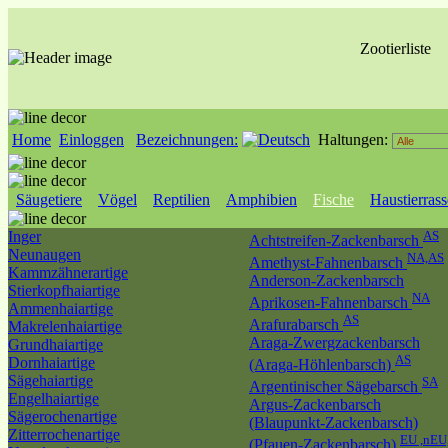
Zootierliste
Home
Einloggen
Bezeichnungen:
Haltungen:
Säugetiere
Vögel
Reptilien
Amphibien
Fische
Haustierras
Inger
AS
Achtstreifen-Zackenbarsch
Neunaugen
NA,AS
Amethyst-Fahnenbarsch
Kammzähnerartige
Anderson-Zackenbarsch
Stierkopfhaiartige
NA
Aprikosen-Fahnenbarsch
Ammenhaiartige
AS
Arafurabarsch
Makrelenhaiartige
Araga-Zwergzackenbarsch
Grundhaiartige
AS
Dornhaiartige
(Araga-Höhlenbarsch)
Sägehaiartige
SA
Argentinischer Sägebarsch
Engelhaiartige
Argus-Zackenbarsch
Sägerochenartige
(Blaupunkt-Zackenbarsch)
Zitterrochenartige
EU ,nEU
(Pfauen-Zackenbarsch)