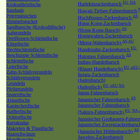
EU ,NA
Harlekinzackenbarsch
Krokodileisfische
Sandaale
Hawaii-Tiefsee-Fahnenbarsch
Petermännchen
AS
Hochflossen-Zackenbarsch
Himmelsgucker
Hong-Kong-Zackenbarsch
Sandbarsche (Krokodilfische)
AS
(Hong-Kong-Barsch)
Aalgrundeln
Honigwaben-Zackenbarsch
Dreiflossen-Schleimfische
AS,AU
(Merra-Wabenbarsch)
Klippfische
EU
Hechtschleimfische
Hundezahn-Zackenbarsch
Beschuppte Schleimfische
AS
Hutomos Fahnenbarsch
Schleimfische
Indigo-Hamletbarsch
Leierfische
EU ,nEU
(Blauer Hamletbarsch)
Zahn-Schläfergrundeln
Itajara-Zackenbarsch
Schläfergrundeln
(Judenbarsch)
Grundeln
EU ,nEU,NA
(Judenfisch)
Pfeilgrundeln
Japan-Fahnenbarsch
Spatenfische
AS
Japanischer Fahnenbarsch
Argusfische
Japanischer Fahnenbarsch
Kaninchenfische
EU ,NA,
Halfterfische
(Sakura-Fahnenbarsch)
Doktorfische
Japanischer Großaugen-Fahne
Barrakudas
Japanischer Zwergzackenbarsc
Makrelen & Thunfische
AS
(Japanischer Höhlenbarsch)
Haarschwänze
Juwelen-Zackenbarsch
Mondbarsche