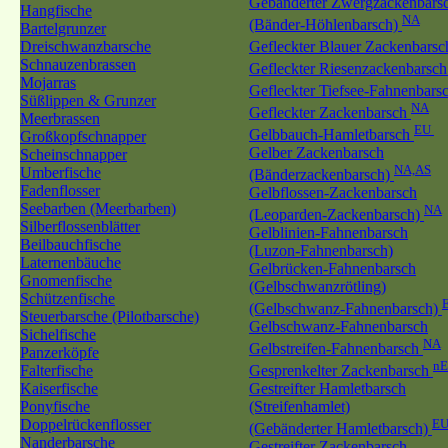
Gebänderter Zwergzackenbars
Hangfische
NA
(Bänder-Höhlenbarsch)
Bartelgrunzer
Dreischwanzbarsche
Gefleckter Blauer Zackenbars
Schnauzenbrassen
Gefleckter Riesenzackenbarsc
Mojarras
Gefleckter Tiefsee-Fahnenbars
Süßlippen & Grunzer
NA
Gefleckter Zackenbarsch
Meerbrassen
EU
Gelbbauch-Hamletbarsch
Großkopfschnapper
Gelber Zackenbarsch
Scheinschnapper
NA,AS
Umberfische
(Bänderzackenbarsch)
Fadenflosser
Gelbflossen-Zackenbarsch
Seebarben (Meerbarben)
NA
(Leoparden-Zackenbarsch)
Silberflossenblätter
Gelblinien-Fahnenbarsch
Beilbauchfische
(Luzon-Fahnenbarsch)
Laternenbäuche
Gelbrücken-Fahnenbarsch
Gnomenfische
(Gelbschwanzrötling)
Schützenfische
(Gelbschwanz-Fahnenbarsch)
Steuerbarsche (Pilotbarsche)
Gelbschwanz-Fahnenbarsch
Sichelfische
NA
Gelbstreifen-Fahnenbarsch
Panzerköpfe
n
Falterfische
Gesprenkelter Zackenbarsch
Kaiserfische
Gestreifter Hamletbarsch
Ponyfische
(Streifenhamlet)
Doppelrückenflosser
EU
(Gebänderter Hamletbarsch)
Nanderbarsche
Gestreifter Zackenbarsch