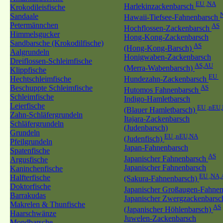
EU ,NA
Harlekinzackenbarsch
Krokodileisfische
Sandaale
Hawaii-Tiefsee-Fahnenbarsch
Petermännchen
AS
Hochflossen-Zackenbarsch
Himmelsgucker
Hong-Kong-Zackenbarsch
Sandbarsche (Krokodilfische)
AS
(Hong-Kong-Barsch)
Aalgrundeln
Honigwaben-Zackenbarsch
Dreiflossen-Schleimfische
AS,AU
(Merra-Wabenbarsch)
Klippfische
EU
Hechtschleimfische
Hundezahn-Zackenbarsch
Beschuppte Schleimfische
AS
Hutomos Fahnenbarsch
Schleimfische
Indigo-Hamletbarsch
Leierfische
EU ,nEU
(Blauer Hamletbarsch)
Zahn-Schläfergrundeln
Itajara-Zackenbarsch
Schläfergrundeln
(Judenbarsch)
Grundeln
EU ,nEU,NA
(Judenfisch)
Pfeilgrundeln
Japan-Fahnenbarsch
Spatenfische
AS
Japanischer Fahnenbarsch
Argusfische
Japanischer Fahnenbarsch
Kaninchenfische
EU ,NA,
Halfterfische
(Sakura-Fahnenbarsch)
Doktorfische
Japanischer Großaugen-Fahne
Barrakudas
Japanischer Zwergzackenbarsc
Makrelen & Thunfische
AS
(Japanischer Höhlenbarsch)
Haarschwänze
Juwelen-Zackenbarsch
Mondbarsche