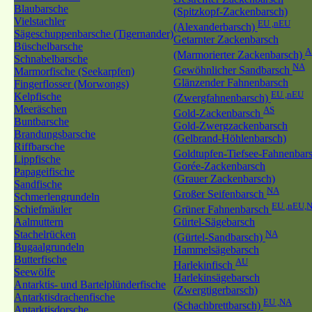
Blaubarsche
(Spitzkopf-Zackenbarsch)
Vielstachler
EU ,nEU
(Alexanderbarsch)
Sägeschuppenbarsche (Tigernander)
Getarnter Zackenbarsch
Büschelbarsche
A
(Marmorierter Zackenbarsch)
Schnabelbarsche
NA
Gewöhnlicher Sandbarsch
Marmorfische (Seekarpfen)
Glänzender Fahnenbarsch
Fingerflosser (Morwongs)
EU ,nEU
Kelpfische
(Zwergfahnenbarsch)
Meeräschen
AS
Gold-Zackenbarsch
Buntbarsche
Gold-Zwergzackenbarsch
Brandungsbarsche
(Gelbrand-Höhlenbarsch)
Riffbarsche
Goldtupfen-Tiefsee-Fahnenbar
Lippfische
Gorée-Zackenbarsch
Papageifische
(Grauer Zackenbarsch)
Sandfische
NA
Großer Seifenbarsch
Schmerlengrundeln
EU ,nEU,
Schiefmäuler
Grüner Fahnenbarsch
Aalmuttern
Gürtel-Sägebarsch
Stachelrücken
NA
(Gürtel-Sandbarsch)
Bugaalgrundeln
Hammelsägebarsch
Butterfische
AU
Harlekinfisch
Seewölfe
Harlekinsägebarsch
Antarktis- und Bartelplünderfische
(Zwergtigerbarsch)
Antarktisdrachenfische
EU ,NA
(Schachbrettbarsch)
Antarktisdorsche