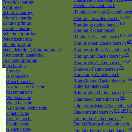
Blaustreifen-Zackenbarsch
Froschfischartige
Bleeker-Zackenbarsch
Armflosser
(Dunkelschwanz-Zackenbarsc
Schildfischartige
NA,SA
Ährenfischartige
Blutroter Juwelenbarsch
Zahnkärpflinge
EU
Brandungszackenbarsch
Hornhechtartige
Brauner Zackenbarsch
Schleimkopfartige
EU ,nE
(Dunkler Zackenbarsch)
Petersfischartige
nE
Braunflecken-Zackenbarsch
Stichlingsartige
Seenadelartige (Röhrenmünder)
Braungestreifter Zackenbarsch
Kiemenschlitzaalartige
AS
Braunpunkt-Zackenbarsch
Drachenkopfartige
NA,A
Braunroter Zackenbarsch
Barschartige
AU
Breaksea-Fahnenbarsch
Snooks
Bumerang-Wabenbarsch
Glasbarsche
A
(Langflossen-Zackenbarsch)
Dorschbarsche
Butterhamletbarsch
Australische Barsche
EU 
Riesenbarsche
(Einfarbiger Hamletbarsch)
Wolfsbarsche
NA
Charlenes Fahnenbarsch
Wrackbarsche
Clipperton-Island-Zackenbars
Asiatische Seebarsche
EU ,nEU,A
Diademfahnenbarsch
Sägebarsche
AS
Zwergbarsche
Dreipunkt-Zackenbarsch
Feenbarsche
Dunkelflossen-Forellenbarsch
Glanzbarsche
E
Dunkler Riesenzackenbarsch