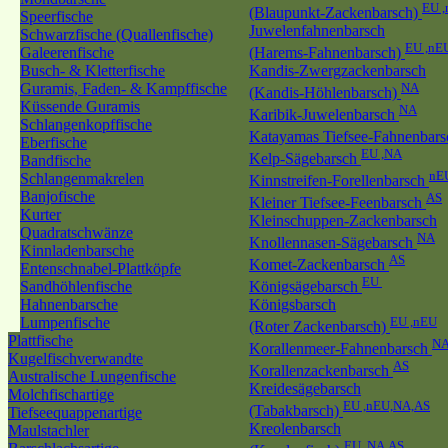
EU 
(Blaupunkt-Zackenbarsch)
Speerfische
Juwelenfahnenbarsch
Schwarzfische (Quallenfische)
EU ,nE
Galeerenfische
(Harems-Fahnenbarsch)
Busch- & Kletterfische
Kandis-Zwergzackenbarsch
Guramis, Faden- & Kampffische
NA
(Kandis-Höhlenbarsch)
Küssende Guramis
NA
Karibik-Juwelenbarsch
Schlangenkopffische
Katayamas Tiefsee-Fahnenbar
Eberfische
EU ,NA
Kelp-Sägebarsch
Bandfische
nE
Schlangenmakrelen
Kinnstreifen-Forellenbarsch
Banjofische
AS
Kleiner Tiefsee-Feenbarsch
Kurter
Kleinschuppen-Zackenbarsch
Quadratschwänze
NA
Knollennasen-Sägebarsch
Kinnladenbarsche
AS
Komet-Zackenbarsch
Entenschnabel-Plattköpfe
EU
Sandhöhlenfische
Königsägebarsch
Hahnenbarsche
Königsbarsch
Lumpenfische
EU ,nEU
(Roter Zackenbarsch)
Plattfische
N
Korallenmeer-Fahnenbarsch
Kugelfischverwandte
AS
Korallenzackenbarsch
Australische Lungenfische
Kreidesägebarsch
Molchfischartige
EU ,nEU,NA,AS
(Tabakbarsch)
Tiefseequappenartige
Kreolenbarsch
Maulstachler
EU ,NA,AS