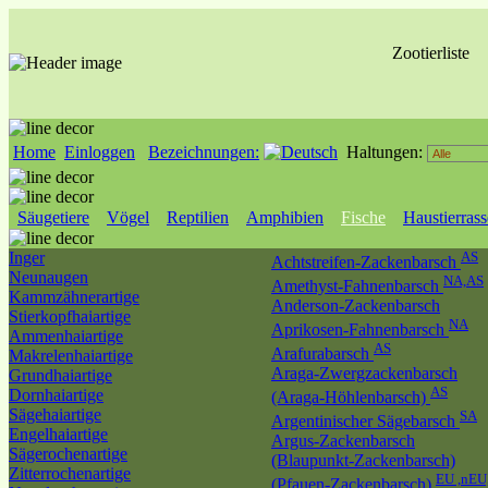
Zootierliste
Home
Einloggen
Bezeichnungen:
Haltungen:
Säugetiere
Vögel
Reptilien
Amphibien
Fische
Haustierras
Inger
AS
Achtstreifen-Zackenbarsch
Neunaugen
NA,AS
Amethyst-Fahnenbarsch
Kammzähnerartige
Anderson-Zackenbarsch
Stierkopfhaiartige
NA
Aprikosen-Fahnenbarsch
Ammenhaiartige
AS
Arafurabarsch
Makrelenhaiartige
Araga-Zwergzackenbarsch
Grundhaiartige
AS
Dornhaiartige
(Araga-Höhlenbarsch)
Sägehaiartige
SA
Argentinischer Sägebarsch
Engelhaiartige
Argus-Zackenbarsch
Sägerochenartige
(Blaupunkt-Zackenbarsch)
Zitterrochenartige
EU ,nEU
(Pfauen-Zackenbarsch)