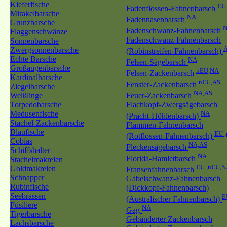
Kieferfische
EU
Fadenflossen-Fahnenbarsch
Mirakelbarsche
NA
Fadennasenbarsch
Grunzbarsche
Fadenschwanz-Fahnenbarsch
Flaggenschwänze
Fadenschwanz-Fahnenbarsch
Sonnenbarsche
Zwergsonnenbarsche
(Robinstreifen-Fahnenbarsch)
Echte Barsche
NA
Felsen-Sägebarsch
Großaugenbarsche
nEU,NA
Felsen-Zackenbarsch
Kardinalbarsche
nEU,AS
Fenster-Zackenbarsch
Ziegelbarsche
NA,AS
Weißlinge
Feuer-Zackenbarsch
Torpedobarsche
Flachkopf-Zwergsägebarsch
Medusenfische
NA
(Pracht-Höhlenbarsch)
Stachel-Zackenbarsche
Flammen-Fahnenbarsch
Blaufische
EU 
(Rotflossen-Fahnenbarsch)
Cobias
NA,AS
Fleckensägebarsch
Schiffshalter
NA
Florida-Hamletbarsch
Stachelmakrelen
EU ,nEU,N
Goldmakrelen
Fransenfahnenbarsch
Schnapper
Gabelschwanz-Fahnenbarsch
Rubinfische
(Dickkopf-Fahnenbarsch)
Seebrassen
E
(Australischer Fahnenbarsch)
Füsiliere
NA
Gag
Tigerbarsche
Gebänderter Zackenbarsch
Lachsbarsche