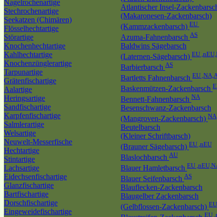
Nagelrochenartige
Atlantischer Insel-Zackenbarsc
Stechrochenartige
(Makaronesen-Zackenbarsch)
Seekatzen (Chimären)
EU
(Kammzackenbarsch)
Flösselhechtartige
AS
Störartige
Azuma-Fahnenbarsch
Knochenhechtartige
Baldwins Sägebarsch
Kahlhechtartige
EU ,nEU
(Laternen-Sägebarsch)
Knochenzünglerartige
AS
Barbierbarsch
Tarpunartige
EU ,NA,
Bartletts Fahnenbarsch
Grätenfischartige
E
Baskenmützen-Zackenbarsch
Aalartige
NA
Heringsartige
Bennett-Fahnenbarsch
Sandfischartige
Besenschwanz-Zackenbarsch
Karpfenfischartige
NA
(Mangroven-Zackenbarsch)
Salmlerartige
Beutelbarsch
Welsartige
(Kleiner Schriftbarsch)
Neuwelt-Messerfische
EU ,nEU
(Brauner Sägebarsch)
Hechtartige
AU
Blaslochbarsch
Stintartige
EU ,nEU,N
Lachsartige
Blauer Hamletbarsch
Eidechsenfischartige
AS
Blauer Seifenbarsch
Glanzfischartige
Blauflecken-Zackenbarsch
Bartfischartige
Blaugelber Zackenbarsch
Dorschfischartige
EU
(Gelbflossen-Zackenbarsch)
Eingeweidefischartige
EU 