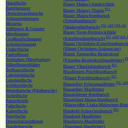
Hangfische
Blauer Malawi-Sandcichlide
Bartelgrunzer
EU
Blauer Malawi-Tilapia
Dreischwanzbarsche
Blauer Malawibuntbarsch
Schnauzenbrassen
(Zebrabuntbarsch)
Mojarras
EU ,nEU,NA,AS
(Maskentigerbarsch)
Süßlippen & Grunzer
Blauer Neon-Heringscichlide
Meerbrassen
EU ,nEU,NA,
(Kärpflingsbuntbarsch)
Großkopfschnapper
Blauer Orchideen-Kaiserbuntbarsch
Scheinschnapper
(Blauer Orchideen-Aulonocara)
Umberfische
Blauer Tanganjika-Beulenkopf
Fadenflosser
E
Seebarben (Meerbarben)
(Kitumba-Beulenkopfmaulbrüter)
Silberflossenblätter
EU
Blauer Viktoriabuntbarsch
Beilbauchfische
Blauflossen-Prachtbuntbarsch
Laternenbäuche
EU
(Blauer Prachtbuntbarsch)
Gnomenfische
EU ,nE
Blaugelber Felsenmaulbrüter
Schützenfische
Blaugelber Maulbrüter
Steuerbarsche (Pilotbarsche)
Blaugoldener Buntbarsch
Sichelfische
Blaugrüner Malawibuntbarsch
Panzerköpfe
(Blauweißer Utaka-Malawisee-Bunt
Falterfische
EU
Kaiserfische
Blaukehl-Schneckenbarsch
Ponyfische
Blaukopf-Maulbrüter
Doppelrückenflosser
Blaulippen-Maulbrüter
Nanderbarsche
(Blaumaul-Maulbrüter)