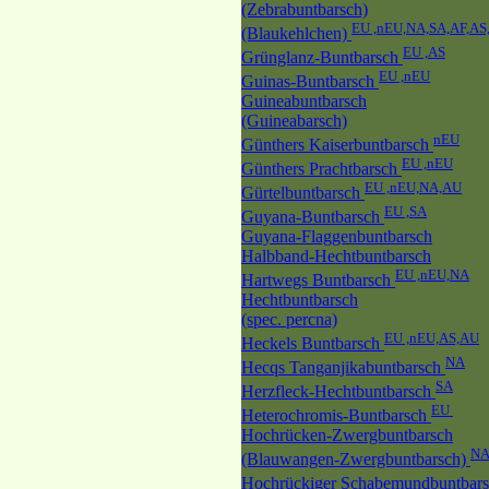
(Zebrabuntbarsch)
EU ,nEU,NA,SA,AF,AS
(Blaukehlchen)
EU ,AS
Grünglanz-Buntbarsch
EU ,nEU
Guinas-Buntbarsch
Guineabuntbarsch
(Guineabarsch)
nEU
Günthers Kaiserbuntbarsch
EU ,nEU
Günthers Prachtbarsch
EU ,nEU,NA,AU
Gürtelbuntbarsch
EU ,SA
Guyana-Buntbarsch
Guyana-Flaggenbuntbarsch
Halbband-Hechtbuntbarsch
EU ,nEU,NA
Hartwegs Buntbarsch
Hechtbuntbarsch
(spec. percna)
EU ,nEU,AS,AU
Heckels Buntbarsch
NA
Hecqs Tanganjikabuntbarsch
SA
Herzfleck-Hechtbuntbarsch
EU
Heterochromis-Buntbarsch
Hochrücken-Zwergbuntbarsch
N
(Blauwangen-Zwergbuntbarsch)
Hochrückiger Schabemundbuntbar