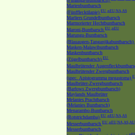
(Fimanga-Buntbarsch)
Marienbuntbarsch
EU ,nEU,NA,AS
(Fünfflecktilapie)
Marliers Grundelbuntbarsch
Marmorierter Hechtbuntbarsch
EU ,nEU
Maroni-Buntbarsch
Marungu-Buntbarsch
(Blauaugen-Tanganjikabuntbarsch)
Masken-Malawibuntbarsch
Maskenbuntbarsch
EU
(Zügelbuntbarsch)
Maulbrütender Augenfleckbuntbar
Maulbrütender Zwergbuntbarsch
(spec. Apistogramma megastoma)
Maulbrüter-Zwergbuntbarsch
(Barlows Zwergbuntbarsch)
Maylands Maulbrüter
Melanies Prachtbarsch
(Melanies Buntbarsch)
Menarambo-Buntbarsch
EU ,nEU,NA,AS
(Rotstrichdamba)
EU ,nEU,NA,AS,AU
Messerbuntbarsch
Messerbuntbarsch
nE