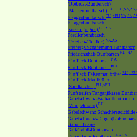
(Rotbrust-Buntbarsch)
EU ,nEU,NA,AS
(Maskenbuntbarsch)
EU ,nEU,NA,SA,A
Flaggenbuntbarsch
Flaggenbuntbarsch
EU ,SA
(spec. egregius)
Forellenbuntbarsch
NA,AS
(Forellen-Cichlide)
Freibergs Schabemund-Buntbarsch
EU ,NA
Friedrichsthals Buntbarsch
NA
Fünffleck-Buntbarsch
nEU
Fünffleck-Buntbarsch
EU ,nEU
Fünffleck-Felsenmaulbrüter
Fünffleck-Maulbrüter
EU ,nEU
(Sandtaucher)
Fünfstreifen-Tanganjikasee-Buntba
Gabelschwanz-Brabantbuntbarsch
EU
(Wimpelmoori)
Gabelschwanz-Schachbrettcichlide
Gabelschwanz-Tanganjikabuntbars
Gabun-Tilapie
Gali-Galuli-Buntbarsch
NA,SA
Gebänderter Buntbarsch