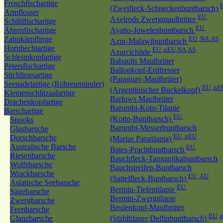
Froschfischartige
(Zweifleck-Schneckenbuntbarsch)
Armflosser
EU
Axelrods Zwergmaulbrüter
Schildfischartige
EU
Ährenfischartige
Ayatto-Juwelenbuntbarsch
Zahnkärpflinge
EU ,NA,AS
Azur-Malawibuntbarsch
Hornhechtartige
EU ,nEU,NA,AS
Azurcichlide
Schleimkopfartige
Babaults Maulbrüter
Petersfischartige
Ballonkopf-Erdfresser
Stichlingsartige
(Paraguay-Maulbrüter)
Seenadelartige (Röhrenmünder)
EU ,nE
(Argentinischer Buckelkopf)
Kiemenschlitzaalartige
Barlows Maulbrüter
Drachenkopfartige
Barombi-Koto-Tilapie
Barschartige
EU
(Kotto-Buntbarsch)
Snooks
Barombi-Messerbuntbarsch
Glasbarsche
EU ,nEU
Dorschbarsche
(Marias Paratilapia)
Australische Barsche
EU
Bates-Prachtbuntbarsch
Riesenbarsche
Bauchfleck-Tanganjikabuntbarsch
Wolfsbarsche
Bauchstreifen-Buntbarsch
Wrackbarsche
EU ,AU
(Sattelfleck-Buntbarsch)
Asiatische Seebarsche
EU
Bermin-Tiefentilapie
Sägebarsche
Bermin-Zwergtilapie
Zwergbarsche
Beulenkopf-Maulbrüter
Feenbarsche
EU ,
Glanzbarsche
(Stahlblauer Delfinbuntbarsch)