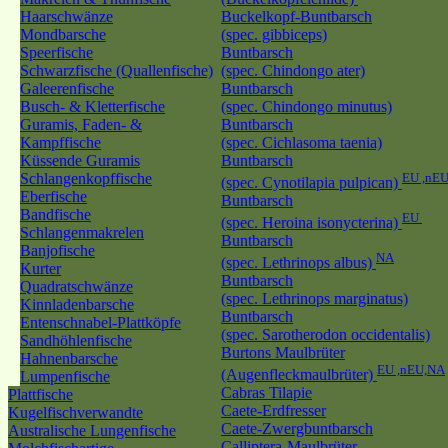
Haarschwänze
Buckelkopf-Buntbarsch
Mondbarsche
(spec. gibbiceps)
Speerfische
Buntbarsch
Schwarzfische (Quallenfische)
(spec. Chindongo ater)
Galeerenfische
Buntbarsch
Busch- & Kletterfische
(spec. Chindongo minutus)
Guramis, Faden- &
Buntbarsch
Kampffische
(spec. Cichlasoma taenia)
Küssende Guramis
Buntbarsch
Schlangenkopffische
EU ,nE
(spec. Cynotilapia pulpican)
Eberfische
Buntbarsch
Bandfische
EU
(spec. Heroina isonycterina)
Schlangenmakrelen
Buntbarsch
Banjofische
NA
(spec. Lethrinops albus)
Kurter
Buntbarsch
Quadratschwänze
(spec. Lethrinops marginatus)
Kinnladenbarsche
Buntbarsch
Entenschnabel-Plattköpfe
(spec. Sarotherodon occidentalis)
Sandhöhlenfische
Burtons Maulbrüter
Hahnenbarsche
EU ,nEU,NA
(Augenfleckmaulbrüter)
Lumpenfische
Cabras Tilapie
Plattfische
Caete-Erdfresser
Kugelfischverwandte
Caete-Zwergbuntbarsch
Australische Lungenfische
Calliptera-Maulbrüter