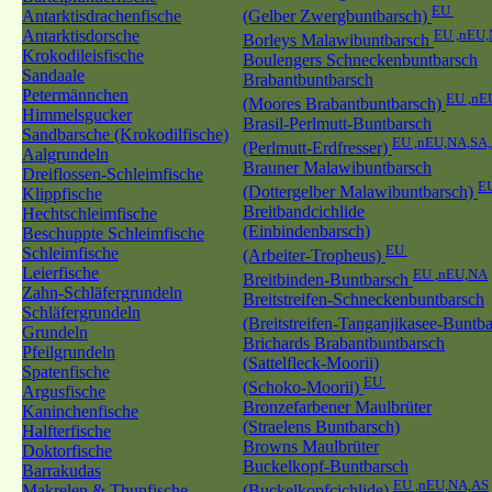
EU
Antarktisdrachenfische
(Gelber Zwergbuntbarsch)
Antarktisdorsche
EU ,nEU
Borleys Malawibuntbarsch
Krokodileisfische
Boulengers Schneckenbuntbarsch
Sandaale
Brabantbuntbarsch
Petermännchen
EU ,nE
(Moores Brabantbuntbarsch)
Himmelsgucker
Brasil-Perlmutt-Buntbarsch
Sandbarsche (Krokodilfische)
EU ,nEU,NA,SA
(Perlmutt-Erdfresser)
Aalgrundeln
Brauner Malawibuntbarsch
Dreiflossen-Schleimfische
E
(Dottergelber Malawibuntbarsch)
Klippfische
Breitbandcichlide
Hechtschleimfische
(Einbindenbarsch)
Beschuppte Schleimfische
EU
Schleimfische
(Arbeiter-Tropheus)
Leierfische
EU ,nEU,NA
Breitbinden-Buntbarsch
Zahn-Schläfergrundeln
Breitstreifen-Schneckenbuntbarsch
Schläfergrundeln
(Breitstreifen-Tanganjikasee-Buntb
Grundeln
Brichards Brabantbuntbarsch
Pfeilgrundeln
(Sattelfleck-Moorii)
Spatenfische
EU
(Schoko-Moorii)
Argusfische
Bronzefarbener Maulbrüter
Kaninchenfische
(Straelens Buntbarsch)
Halfterfische
Browns Maulbrüter
Doktorfische
Buckelkopf-Buntbarsch
Barrakudas
EU ,nEU,NA,AS
Makrelen & Thunfische
(Buckelkopfcichlide)