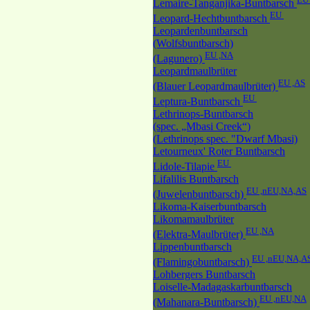
Lemaire-Tanganjika-Buntbarsch
EU
Leopard-Hechtbuntbarsch
Leopardenbuntbarsch
(Wolfsbuntbarsch)
EU ,NA
(Lagunero)
Leopardmaulbrüter
EU ,AS
(Blauer Leopardmaulbrüter)
EU
Leptura-Buntbarsch
Lethrinops-Buntbarsch
(spec. „Mbasi Creek“)
(Lethrinops spec. "Dwarf Mbasi)
Letourneux' Roter Buntbarsch
EU
Lidole-Tilapie
Lifalilis Buntbarsch
EU ,nEU,NA,AS
(Juwelenbuntbarsch)
Likoma-Kaiserbuntbarsch
Likomamaulbrüter
EU ,NA
(Elektra-Maulbrüter)
Lippenbuntbarsch
EU ,nEU,NA,A
(Flamingobuntbarsch)
Lohbergers Buntbarsch
Loiselle-Madagaskarbuntbarsch
EU ,nEU,NA
(Mahanara-Buntbarsch)