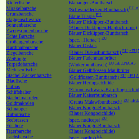
Kieferfische
Blauaugen-Buntbarsch
Mirakelbarsche
EU ,
(Schwanzflecken-Buntbarsch)
Grunzbarsche
EU
Blaue Tilapie
Flaggenschwänze
Blauer Dicklippen-Buntbarsch
Sonnenbarsche
(Blauer Dicklippen-Haplochromis)
Zwergsonnenbarsche
Blauer Dicklippen-Buntbarsch
Echte Barsche
EU
(spec. „Hertae“)
Großaugenbarsche
Blauer Diskus
Kardinalbarsche
EU ,nEU,
(Blauer Diskusbuntbarsch)
Ziegelbarsche
Blauer Fadenmaulbrüter
Weißlinge
EU ,nEU,NA,AS
Torpedobarsche
(Winkerbuntbarsch)
Medusenfische
Blauer Gelbflossen-Maulbrüter
Stachel-Zackenbarsche
EU ,nEU,A
(Goldflossen-Buntbarsch)
Blaufische
Blauer Heringscichlide
Cobias
(Zitronenschwanz-Kärpflingscichli
Schiffshalter
Blauer Kaiserbuntbarsch
Stachelmakrelen
EU ,nEU
(Grants Malawibuntbarsch)
Goldmakrelen
Blauer Kongo-Buntbarsch
Schnapper
(Blauer Kongocichlide)
Rubinfische
EU
Seebrassen
(spec. nudiceps)
Füsiliere
Blauer Kongo-Buntbarsch
Tigerbarsche
(Blauer Kongocichlide)
Lachsbarsche
EU
(spec. parilus)