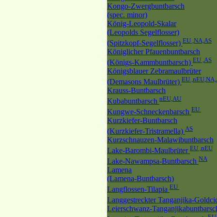
Kongo-Zwergbuntbarsch
(spec. minor)
König-Leopold-Skalar
(Leopolds Segelflosser)
EU ,NA,AS
(Spitzkopf-Segelflosser)
Königlicher Pfauenbuntbarsch
EU ,AS
(Königs-Kammbuntbarsch)
Königsblauer Zebramaulbrüter
EU ,nEU,NA
(Demasons Maulbrüter)
Krauss-Buntbarsch
nEU,AU
Kubabuntbarsch
EU
Kungwe-Schneckenbarsch
Kurzkiefer-Buntbarsch
AS
(Kurzkiefer-Tristramella)
Kurzschnauzen-Malawibuntbarsch
EU ,nEU
Lake-Barombi-Maulbrüter
NA
Lake-Nawampsa-Buntbarsch
Lamena
(Lamena-Buntbarsch)
EU
Langflossen-Tilapia
Langgestreckter Tanganjika-Goldci
Leierschwanz-Tanganjikabuntbarsc
E