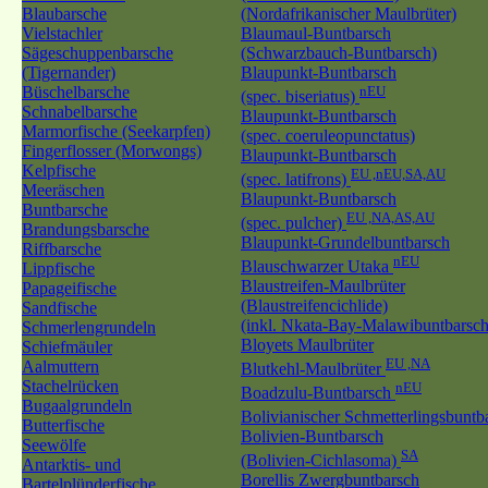
Blaubarsche
(Nordafrikanischer Maulbrüter)
Vielstachler
Blaumaul-Buntbarsch
Sägeschuppenbarsche
(Schwarzbauch-Buntbarsch)
(Tigernander)
Blaupunkt-Buntbarsch
Büschelbarsche
nEU
(spec. biseriatus)
Schnabelbarsche
Blaupunkt-Buntbarsch
Marmorfische (Seekarpfen)
(spec. coeruleopunctatus)
Fingerflosser (Morwongs)
Blaupunkt-Buntbarsch
Kelpfische
EU ,nEU,SA,AU
(spec. latifrons)
Meeräschen
Blaupunkt-Buntbarsch
Buntbarsche
EU ,NA,AS,AU
(spec. pulcher)
Brandungsbarsche
Blaupunkt-Grundelbuntbarsch
Riffbarsche
nEU
Blauschwarzer Utaka
Lippfische
Blaustreifen-Maulbrüter
Papageifische
(Blaustreifencichlide)
Sandfische
(inkl. Nkata-Bay-Malawibuntbarsch
Schmerlengrundeln
Bloyets Maulbrüter
Schiefmäuler
EU ,NA
Aalmuttern
Blutkehl-Maulbrüter
Stachelrücken
nEU
Boadzulu-Buntbarsch
Bugaalgrundeln
Bolivianischer Schmetterlingsbunt
Butterfische
Bolivien-Buntbarsch
Seewölfe
SA
(Bolivien-Cichlasoma)
Antarktis- und
Borellis Zwergbuntbarsch
Bartelplünderfische