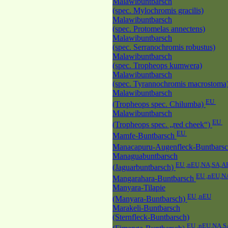
Malawibuntbarsch
(spec. Mylochromis gracilis)
Malawibuntbarsch
(spec. Protomelas annectens)
Malawibuntbarsch
(spec. Serranochromis robustus)
Malawibuntbarsch
(spec. Tropheops kumwera)
Malawibuntbarsch
(spec. Tyrannochromis macrostoma
Malawibuntbarsch
EU
(Tropheops spec. Chilumba)
Malawibuntbarsch
EU
(Tropheops spec. „red cheek“)
EU
Mamfe-Buntbarsch
Manacapuru-Augenfleck-Buntbars
Managuabuntbarsch
EU ,nEU,NA,SA,A
(Jaguarbuntbarsch)
EU ,nEU,N
Mangarahara-Buntbarsch
Manyara-Tilapie
EU ,nEU
(Manyara-Buntbarsch)
Marakeli-Buntbarsch
(Sternfleck-Buntbarsch)
EU ,nEU,NA,S