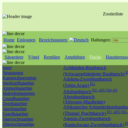
Zootierliste
Home
Einloggen
Bezeichnungen:
Haltungen:
Säugetiere
Vögel
Reptilien
Amphibien
Fische
Haustierras
Inger
Achtbinden-Buntbarsch
Neunaugen
E
(Schwarzgebänderter Buntbarsch)
Kammzähnerartige
Adoketa-Zwergbuntbarsch
Stierkopfhaiartige
EU
(Zebra-Acara)
Ammenhaiartige
EU ,nEU,NA,AS
Afrabuntbarsch
Makrelenhaiartige
Afrerabuntbarsch
Grundhaiartige
(Afrerasee-Maulbrüter)
Dornhaiartige
Afrikanischer Schmetterlingsbuntba
Sägehaiartige
EU ,nEU,NA,
(Thomas' Prachtbarsch)
Engelhaiartige
Agassiz-Zwergbuntbarsch
Sägerochenartige
E
Zitterrochenartige
(Buntschwanz-Zwergbuntbarsch)