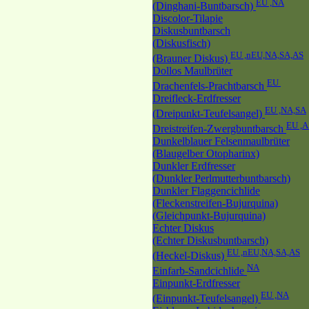
EU ,NA
(Dinghani-Buntbarsch)
Discolor-Tilapie
Diskusbuntbarsch
(Diskusfisch)
EU ,nEU,NA,SA,AS
(Brauner Diskus)
Dollos Maulbrüter
EU
Drachenfels-Prachtbarsch
Dreifleck-Erdfresser
EU ,NA,SA
(Dreipunkt-Teufelsangel)
EU ,A
Dreistreifen-Zwergbuntbarsch
Dunkelblauer Felsenmaulbrüter
(Blaugelber Otopharinx)
Dunkler Erdfresser
(Dunkler Perlmutterbuntbarsch)
Dunkler Flaggencichlide
(Fleckenstreifen-Bujurquina)
(Gleichpunkt-Bujurquina)
Echter Diskus
(Echter Diskusbuntbarsch)
EU ,nEU,NA,SA,AS
(Heckel-Diskus)
NA
Einfarb-Sandcichlide
Einpunkt-Erdfresser
EU ,NA
(Einpunkt-Teufelsangel)