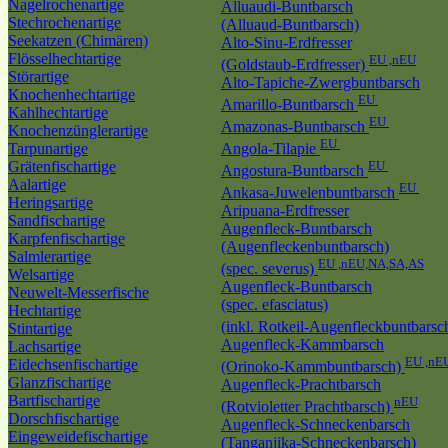
Nagelrochenartige
Alluaudi-Buntbarsch
Stechrochenartige
(Alluaud-Buntbarsch)
Seekatzen (Chimären)
Alto-Sinu-Erdfresser
Flösselhechtartige
EU ,nEU
(Goldstaub-Erdfresser)
Störartige
Alto-Tapiche-Zwergbuntbarsch
Knochenhechtartige
EU
Amarillo-Buntbarsch
Kahlhechtartige
EU
Amazonas-Buntbarsch
Knochenzünglerartige
EU
Tarpunartige
Angola-Tilapie
Grätenfischartige
EU
Angostura-Buntbarsch
Aalartige
EU
Ankasa-Juwelenbuntbarsch
Heringsartige
Aripuana-Erdfresser
Sandfischartige
Augenfleck-Buntbarsch
Karpfenfischartige
(Augenfleckenbuntbarsch)
Salmlerartige
EU ,nEU,NA,SA,AS
(spec. severus)
Welsartige
Augenfleck-Buntbarsch
Neuwelt-Messerfische
(spec. efasciatus)
Hechtartige
(inkl. Rotkeil-Augenfleckbuntbarsc
Stintartige
Augenfleck-Kammbarsch
Lachsartige
EU ,nE
Eidechsenfischartige
(Orinoko-Kammbuntbarsch)
Glanzfischartige
Augenfleck-Prachtbarsch
Bartfischartige
nEU
(Rotvioletter Prachtbarsch)
Dorschfischartige
Augenfleck-Schneckenbarsch
Eingeweidefischartige
(Tanganjika-Schneckenbarsch)