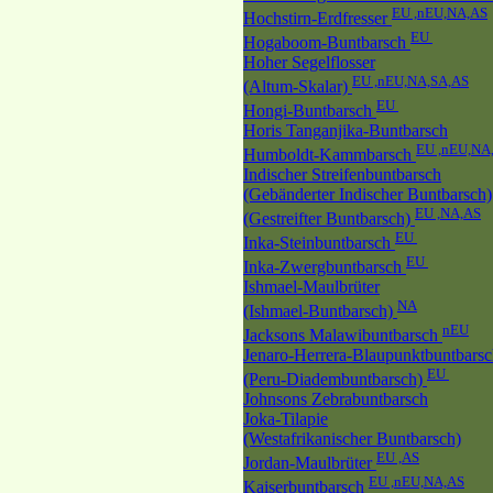
EU ,nEU,NA,AS
Hochstirn-Erdfresser
EU
Hogaboom-Buntbarsch
Hoher Segelflosser
EU ,nEU,NA,SA,AS
(Altum-Skalar)
EU
Hongi-Buntbarsch
Horis Tanganjika-Buntbarsch
EU ,nEU,NA
Humboldt-Kammbarsch
Indischer Streifenbuntbarsch
(Gebänderter Indischer Buntbarsch)
EU ,NA,AS
(Gestreifter Buntbarsch)
EU
Inka-Steinbuntbarsch
EU
Inka-Zwergbuntbarsch
Ishmael-Maulbrüter
NA
(Ishmael-Buntbarsch)
nEU
Jacksons Malawibuntbarsch
Jenaro-Herrera-Blaupunktbuntbars
EU
(Peru-Diadembuntbarsch)
Johnsons Zebrabuntbarsch
Joka-Tilapie
(Westafrikanischer Buntbarsch)
EU ,AS
Jordan-Maulbrüter
EU ,nEU,NA,AS
Kaiserbuntbarsch