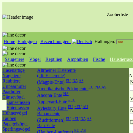
Zootierliste
Home
Einloggen
Bezeichnungen:
Haltungen:
Säugetiere
Vögel
Reptilien
Amphibien
Fische
Haustierras
Hasenartige
Altrheiner Elsterente
Nagetiere
(alt: Elsterente)
N
Raubtiere
EU ,NA,AS
N
(Magpie-Ente)
Unpaarhufer
EU ,NA,AS
Amerikanische Pekingente
Paarhufer
NA
Ancona-Ente
Gänsevögel
V
nEU
Appleyard-Ente
Gänserassen
EU ,nEU,AU
Entenrassen
Aylesbury-Ente
N
Hühnervögel
Bahamaente
Tauben
EU ,nEU,NA,AS
(Zuchtformen)
E
Papageivögel
Bali-Ente
Sperlingsvögel
EU ,AS
(Hauben-Laufente)