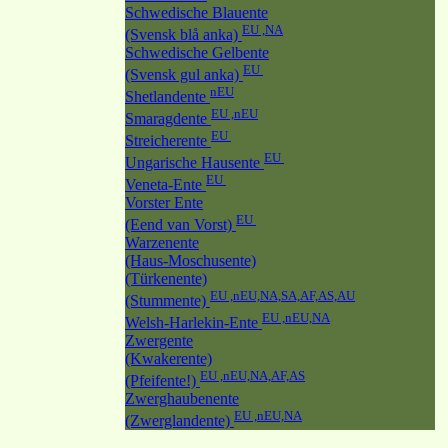
Schwedische Blauente
EU ,NA
(Svensk blå anka)
Schwedische Gelbente
EU
(Svensk gul anka)
nEU
Shetlandente
EU ,nEU
Smaragdente
EU
Streicherente
EU
Ungarische Hausente
EU
Veneta-Ente
Vorster Ente
EU
(Eend van Vorst)
Warzenente
(Haus-Moschusente)
(Türkenente)
EU ,nEU,NA,SA,AF,AS,AU
(Stummente)
EU ,nEU,NA
Welsh-Harlekin-Ente
Zwergente
(Kwakerente)
EU ,nEU,NA,AF,AS
(Pfeifente!)
Zwerghaubenente
EU ,nEU,NA
(Zwerglandente)