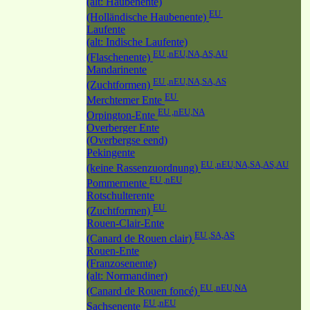
(alt: Haubenente)
EU
(Holländische Haubenente)
Laufente
(alt: Indische Laufente)
EU ,nEU,NA,AS,AU
(Flaschenente)
Mandarinente
EU ,nEU,NA,SA,AS
(Zuchtformen)
EU
Merchtemer Ente
EU ,nEU,NA
Orpington-Ente
Overberger Ente
(Overbergse eend)
Pekingente
EU ,nEU,NA,SA,AS,AU
(keine Rassenzuordnung)
EU ,nEU
Pommernente
Rotschulterente
EU
(Zuchtformen)
Rouen-Clair-Ente
EU ,SA,AS
(Canard de Rouen clair)
Rouen-Ente
(Franzosenente)
(alt: Normandiner)
EU ,nEU,NA
(Canard de Rouen foncé)
EU ,nEU
Sachsenente