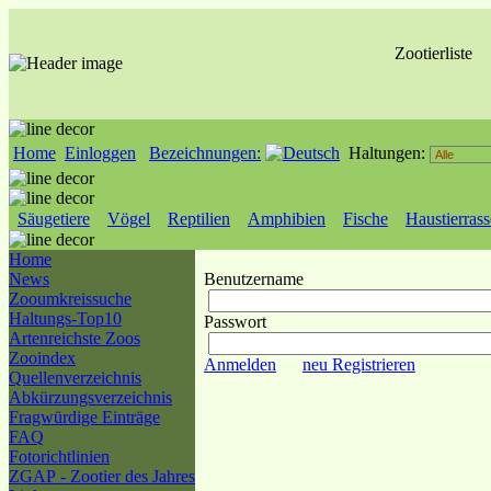
Zootierliste
Home
Einloggen
Bezeichnungen:
Haltungen:
Säugetiere
Vögel
Reptilien
Amphibien
Fische
Haustierras
Home
News
Benutzername
Zooumkreissuche
Haltungs-Top10
Passwort
Artenreichste Zoos
Zooindex
Anmelden
neu Registrieren
Quellenverzeichnis
Abkürzungsverzeichnis
Fragwürdige Einträge
FAQ
Fotorichtlinien
ZGAP - Zootier des Jahres