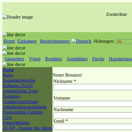
Zootierliste
Home
Einloggen
Bezeichnungen:
Haltungen:
Säugetiere
Vögel
Reptilien
Amphibien
Fische
Haustierras
Home
News
Neuer Benutzer
Zooumkreissuche
Nickname *
Haltungs-Top10
Artenreichste Zoos
Zooindex
Vorname
Quellenverzeichnis
Abkürzungsverzeichnis
Nachname
Fragwürdige Einträge
FAQ
Email *
Fotorichtlinien
ZGAP - Zootier des Jahres