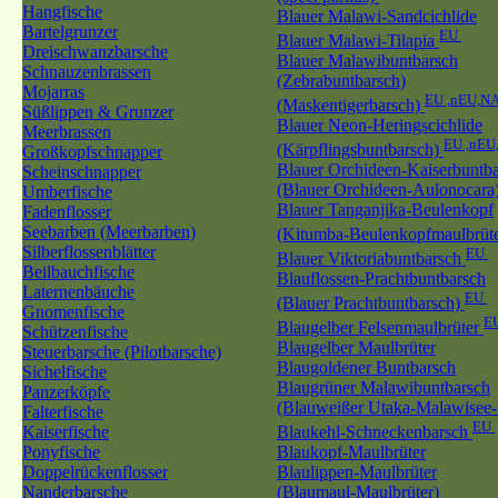
Hangfische
Blauer Malawi-Sandcichlide
Bartelgrunzer
EU
Blauer Malawi-Tilapia
Dreischwanzbarsche
Blauer Malawibuntbarsch
Schnauzenbrassen
(Zebrabuntbarsch)
Mojarras
EU ,nEU,N
(Maskentigerbarsch)
Süßlippen & Grunzer
Blauer Neon-Heringscichlide
Meerbrassen
EU ,nEU
(Kärpflingsbuntbarsch)
Großkopfschnapper
Blauer Orchideen-Kaiserbuntb
Scheinschnapper
(Blauer Orchideen-Aulonocara
Umberfische
Blauer Tanganjika-Beulenkopf
Fadenflosser
Seebarben (Meerbarben)
(Kitumba-Beulenkopfmaulbrüt
Silberflossenblätter
EU
Blauer Viktoriabuntbarsch
Beilbauchfische
Blauflossen-Prachtbuntbarsch
Laternenbäuche
EU
(Blauer Prachtbuntbarsch)
Gnomenfische
E
Blaugelber Felsenmaulbrüter
Schützenfische
Blaugelber Maulbrüter
Steuerbarsche (Pilotbarsche)
Blaugoldener Buntbarsch
Sichelfische
Blaugrüner Malawibuntbarsch
Panzerköpfe
(Blauweißer Utaka-Malawisee-
Falterfische
EU
Kaiserfische
Blaukehl-Schneckenbarsch
Ponyfische
Blaukopf-Maulbrüter
Doppelrückenflosser
Blaulippen-Maulbrüter
Nanderbarsche
(Blaumaul-Maulbrüter)