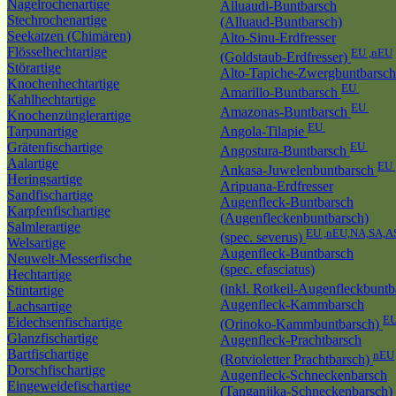
Nagelrochenartige
Alluaudi-Buntbarsch
Stechrochenartige
(Alluaud-Buntbarsch)
Seekatzen (Chimären)
Alto-Sinu-Erdfresser
Flösselhechtartige
EU ,nEU
(Goldstaub-Erdfresser)
Störartige
Alto-Tapiche-Zwergbuntbarsch
Knochenhechtartige
EU
Amarillo-Buntbarsch
Kahlhechtartige
EU
Amazonas-Buntbarsch
Knochenzünglerartige
EU
Tarpunartige
Angola-Tilapie
Grätenfischartige
EU
Angostura-Buntbarsch
Aalartige
EU
Ankasa-Juwelenbuntbarsch
Heringsartige
Aripuana-Erdfresser
Sandfischartige
Augenfleck-Buntbarsch
Karpfenfischartige
(Augenfleckenbuntbarsch)
Salmlerartige
EU ,nEU,NA,SA,A
(spec. severus)
Welsartige
Augenfleck-Buntbarsch
Neuwelt-Messerfische
(spec. efasciatus)
Hechtartige
(inkl. Rotkeil-Augenfleckbunt
Stintartige
Augenfleck-Kammbarsch
Lachsartige
EU
Eidechsenfischartige
(Orinoko-Kammbuntbarsch)
Glanzfischartige
Augenfleck-Prachtbarsch
Bartfischartige
nEU
(Rotvioletter Prachtbarsch)
Dorschfischartige
Augenfleck-Schneckenbarsch
Eingeweidefischartige
(Tanganjika-Schneckenbarsch)