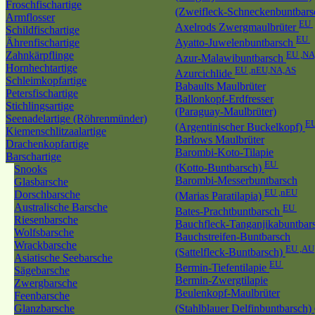
Froschfischartige
(Zweifleck-Schneckenbuntbar
Armflosser
EU
Axelrods Zwergmaulbrüter
Schildfischartige
EU
Ährenfischartige
Ayatto-Juwelenbuntbarsch
Zahnkärpflinge
EU ,NA
Azur-Malawibuntbarsch
Hornhechtartige
EU ,nEU,NA,AS
Azurcichlide
Schleimkopfartige
Babaults Maulbrüter
Petersfischartige
Ballonkopf-Erdfresser
Stichlingsartige
(Paraguay-Maulbrüter)
Seenadelartige (Röhrenmünder)
EU
(Argentinischer Buckelkopf)
Kiemenschlitzaalartige
Barlows Maulbrüter
Drachenkopfartige
Barombi-Koto-Tilapie
Barschartige
EU
(Kotto-Buntbarsch)
Snooks
Barombi-Messerbuntbarsch
Glasbarsche
EU ,nEU
Dorschbarsche
(Marias Paratilapia)
Australische Barsche
EU
Bates-Prachtbuntbarsch
Riesenbarsche
Bauchfleck-Tanganjikabuntbar
Wolfsbarsche
Bauchstreifen-Buntbarsch
Wrackbarsche
EU ,AU
(Sattelfleck-Buntbarsch)
Asiatische Seebarsche
EU
Bermin-Tiefentilapie
Sägebarsche
Bermin-Zwergtilapie
Zwergbarsche
Beulenkopf-Maulbrüter
Feenbarsche
Glanzbarsche
(Stahlblauer Delfinbuntbarsch)