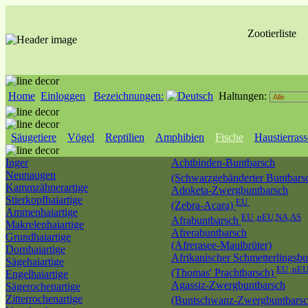
Zootierliste
Home
Einloggen
Bezeichnungen:
Haltungen:
Säugetiere
Vögel
Reptilien
Amphibien
Fische
Haustierras
Inger
Achtbinden-Buntbarsch
Neunaugen
(Schwarzgebänderter Buntbars
Kammzähnerartige
Adoketa-Zwergbuntbarsch
Stierkopfhaiartige
EU
(Zebra-Acara)
Ammenhaiartige
EU ,nEU,NA,AS
Afrabuntbarsch
Makrelenhaiartige
Afrerabuntbarsch
Grundhaiartige
(Afrerasee-Maulbrüter)
Dornhaiartige
Afrikanischer Schmetterlingsbu
Sägehaiartige
EU ,nE
(Thomas' Prachtbarsch)
Engelhaiartige
Agassiz-Zwergbuntbarsch
Sägerochenartige
Zitterrochenartige
(Buntschwanz-Zwergbuntbars