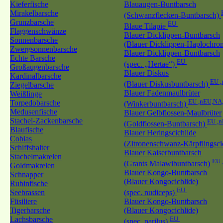
Kieferfische
Blauaugen-Buntbarsch
Mirakelbarsche
(Schwanzflecken-Buntbarsch)
Grunzbarsche
EU
Blaue Tilapie
Flaggenschwänze
Blauer Dicklippen-Buntbarsch
Sonnenbarsche
(Blauer Dicklippen-Haplochro
Zwergsonnenbarsche
Blauer Dicklippen-Buntbarsch
Echte Barsche
EU
(spec. „Hertae“)
Großaugenbarsche
Blauer Diskus
Kardinalbarsche
EU 
(Blauer Diskusbuntbarsch)
Ziegelbarsche
Blauer Fadenmaulbrüter
Weißlinge
EU ,nEU,NA
Torpedobarsche
(Winkerbuntbarsch)
Medusenfische
Blauer Gelbflossen-Maulbrüter
Stachel-Zackenbarsche
EU ,
(Goldflossen-Buntbarsch)
Blaufische
Blauer Heringscichlide
Cobias
(Zitronenschwanz-Kärpflingsci
Schiffshalter
Blauer Kaiserbuntbarsch
Stachelmakrelen
EU 
(Grants Malawibuntbarsch)
Goldmakrelen
Blauer Kongo-Buntbarsch
Schnapper
(Blauer Kongocichlide)
Rubinfische
EU
Seebrassen
(spec. nudiceps)
Füsiliere
Blauer Kongo-Buntbarsch
Tigerbarsche
(Blauer Kongocichlide)
Lachsbarsche
EU
(spec. parilus)