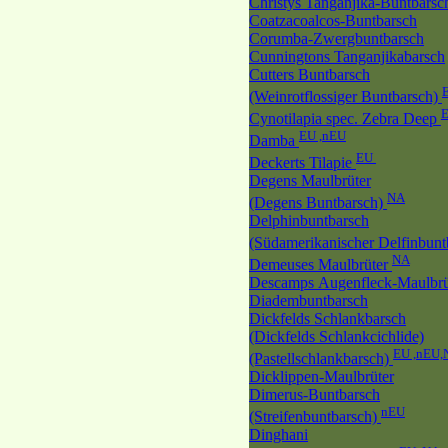
Christys Tanganjika-Buntbarsc
Coatzacoalcos-Buntbarsch
Corumba-Zwergbuntbarsch
Cunningtons Tanganjikabarsch
Cutters Buntbarsch
(Weinrotflossiger Buntbarsch)
Cynotilapia spec. Zebra Deep
EU ,nEU
Damba
EU
Deckerts Tilapie
Degens Maulbrüter
NA
(Degens Buntbarsch)
Delphinbuntbarsch
(Südamerikanischer Delfinbunt
NA
Demeuses Maulbrüter
Descamps Augenfleck-Maulbrü
Diadembuntbarsch
Dickfelds Schlankbarsch
(Dickfelds Schlankcichlide)
EU ,nEU,
(Pastellschlankbarsch)
Dicklippen-Maulbrüter
Dimerus-Buntbarsch
nEU
(Streifenbuntbarsch)
Dinghani