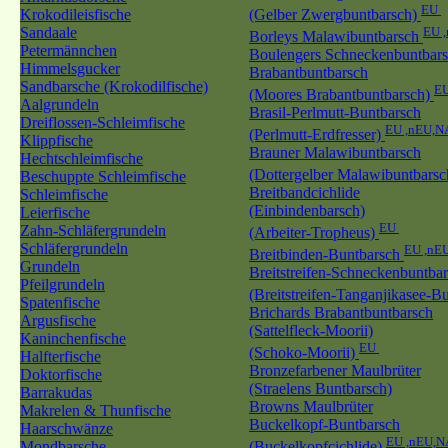
EU
Krokodileisfische
(Gelber Zwergbuntbarsch)
Sandaale
EU 
Borleys Malawibuntbarsch
Petermännchen
Boulengers Schneckenbuntbar
Himmelsgucker
Brabantbuntbarsch
Sandbarsche (Krokodilfische)
EU
(Moores Brabantbuntbarsch)
Aalgrundeln
Brasil-Perlmutt-Buntbarsch
Dreiflossen-Schleimfische
EU ,nEU,N
(Perlmutt-Erdfresser)
Klippfische
Brauner Malawibuntbarsch
Hechtschleimfische
(Dottergelber Malawibuntbars
Beschuppte Schleimfische
Breitbandcichlide
Schleimfische
(Einbindenbarsch)
Leierfische
EU
Zahn-Schläfergrundeln
(Arbeiter-Tropheus)
Schläfergrundeln
EU ,nE
Breitbinden-Buntbarsch
Grundeln
Breitstreifen-Schneckenbuntba
Pfeilgrundeln
(Breitstreifen-Tanganjikasee-B
Spatenfische
Brichards Brabantbuntbarsch
Argusfische
(Sattelfleck-Moorii)
Kaninchenfische
EU
(Schoko-Moorii)
Halfterfische
Bronzefarbener Maulbrüter
Doktorfische
(Straelens Buntbarsch)
Barrakudas
Browns Maulbrüter
Makrelen & Thunfische
Buckelkopf-Buntbarsch
Haarschwänze
EU ,nEU,N
Mondbarsche
(Buckelkopfcichlide)