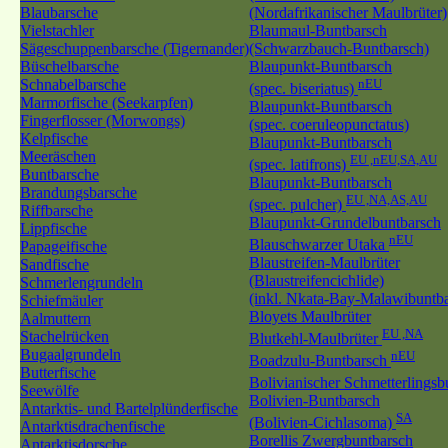
Blaubarsche
(Nordafrikanischer Maulbrüter)
Vielstachler
Blaumaul-Buntbarsch
Sägeschuppenbarsche (Tigernander)
(Schwarzbauch-Buntbarsch)
Büschelbarsche
Blaupunkt-Buntbarsch
Schnabelbarsche
nEU
(spec. biseriatus)
Marmorfische (Seekarpfen)
Blaupunkt-Buntbarsch
Fingerflosser (Morwongs)
(spec. coeruleopunctatus)
Kelpfische
Blaupunkt-Buntbarsch
Meeräschen
EU ,nEU,SA,AU
(spec. latifrons)
Buntbarsche
Blaupunkt-Buntbarsch
Brandungsbarsche
EU ,NA,AS,AU
(spec. pulcher)
Riffbarsche
Blaupunkt-Grundelbuntbarsch
Lippfische
nEU
Blauschwarzer Utaka
Papageifische
Blaustreifen-Maulbrüter
Sandfische
(Blaustreifencichlide)
Schmerlengrundeln
(inkl. Nkata-Bay-Malawibuntba
Schiefmäuler
Bloyets Maulbrüter
Aalmuttern
EU ,NA
Stachelrücken
Blutkehl-Maulbrüter
Bugaalgrundeln
nEU
Boadzulu-Buntbarsch
Butterfische
Bolivianischer Schmetterlings
Seewölfe
Bolivien-Buntbarsch
Antarktis- und Bartelplünderfische
SA
(Bolivien-Cichlasoma)
Antarktisdrachenfische
Borellis Zwergbuntbarsch
Antarktisdorsche