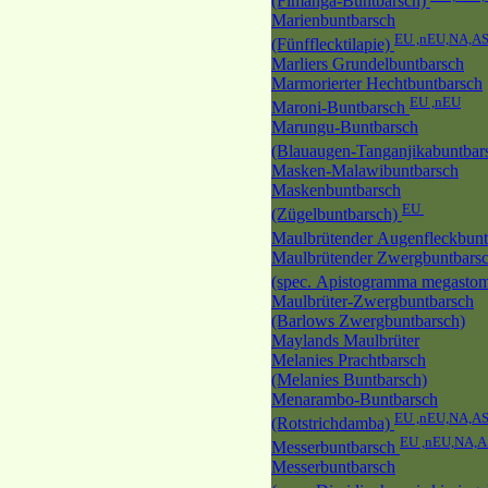
(Fimanga-Buntbarsch)
Marienbuntbarsch
EU ,nEU,NA,A
(Fünfflecktilapie)
Marliers Grundelbuntbarsch
Marmorierter Hechtbuntbarsch
EU ,nEU
Maroni-Buntbarsch
Marungu-Buntbarsch
(Blauaugen-Tanganjikabuntbar
Masken-Malawibuntbarsch
Maskenbuntbarsch
EU
(Zügelbuntbarsch)
Maulbrütender Augenfleckbun
Maulbrütender Zwergbuntbars
(spec. Apistogramma megasto
Maulbrüter-Zwergbuntbarsch
(Barlows Zwergbuntbarsch)
Maylands Maulbrüter
Melanies Prachtbarsch
(Melanies Buntbarsch)
Menarambo-Buntbarsch
EU ,nEU,NA,A
(Rotstrichdamba)
EU ,nEU,NA,A
Messerbuntbarsch
Messerbuntbarsch