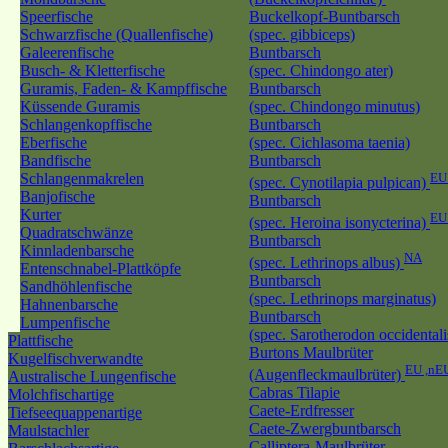
Speerfische
Buckelkopf-Buntbarsch
Schwarzfische (Quallenfische)
(spec. gibbiceps)
Galeerenfische
Buntbarsch
Busch- & Kletterfische
(spec. Chindongo ater)
Guramis, Faden- & Kampffische
Buntbarsch
Küssende Guramis
(spec. Chindongo minutus)
Schlangenkopffische
Buntbarsch
Eberfische
(spec. Cichlasoma taenia)
Bandfische
Buntbarsch
Schlangenmakrelen
EU
(spec. Cynotilapia pulpican)
Banjofische
Buntbarsch
Kurter
E
(spec. Heroina isonycterina)
Quadratschwänze
Buntbarsch
Kinnladenbarsche
NA
(spec. Lethrinops albus)
Entenschnabel-Plattköpfe
Buntbarsch
Sandhöhlenfische
(spec. Lethrinops marginatus)
Hahnenbarsche
Buntbarsch
Lumpenfische
(spec. Sarotherodon occidentali
Plattfische
Burtons Maulbrüter
Kugelfischverwandte
EU ,nE
(Augenfleckmaulbrüter)
Australische Lungenfische
Cabras Tilapie
Molchfischartige
Caete-Erdfresser
Tiefseequappenartige
Caete-Zwergbuntbarsch
Maulstachler
Calliptera-Maulbrüter