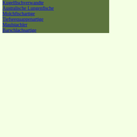
Kugelfischverwandte
Australische Lungenfische
Molchfischartige
Tiefseequappenartige
Maulstachler
Barschlachsartige