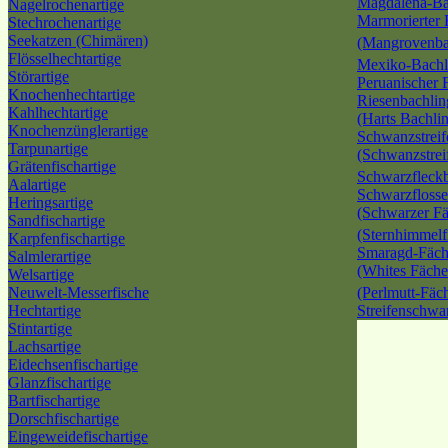
Magdalena-Ba
Nagelrochenartige
Marmorierter 
Stechrochenartige
Seekatzen (Chimären)
(Mangrovenba
Flösselhechtartige
Mexiko-Bach
Störartige
Peruanischer 
Knochenhechtartige
Riesenbachlin
Kahlhechtartige
(Harts Bachli
Knochenzünglerartige
Schwanzstreif
Tarpunartige
(Schwanzstrei
Grätenfischartige
Schwarzfleck
Aalartige
Schwarzflosse
Heringsartige
(Schwarzer Fä
Sandfischartige
(Sternhimmelf
Karpfenfischartige
Smaragd-Fäch
Salmlerartige
(Whites Fäche
Welsartige
Neuwelt-Messerfische
(Perlmutt-Fäc
Hechtartige
Streifenschwa
Stintartige
Lachsartige
Eidechsenfischartige
Glanzfischartige
Bartfischartige
Dorschfischartige
Eingeweidefischartige