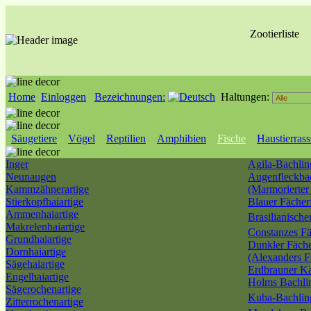
Zootierliste
Home
Einloggen
Bezeichnungen:
Haltungen:
Säugetiere
Vögel
Reptilien
Amphibien
Fische
Haustierras
Inger
Agila-Bachlin
Neunaugen
Augenfleckba
Kammzähnerartige
(Marmorierter
Stierkopfhaiartige
Blauer Fächer
Ammenhaiartige
Brasilianisch
Makrelenhaiartige
Constanzes Fä
Grundhaiartige
Dunkler Fäche
Dornhaiartige
(Alexanders F
Sägehaiartige
Erdbrauner Kä
Engelhaiartige
Holms Bachli
Sägerochenartige
Kuba-Bachli
Zitterrochenartige