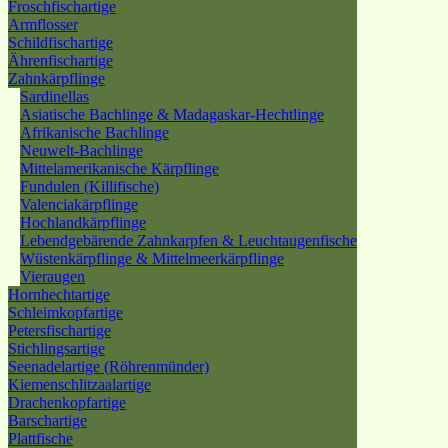
Froschfischartige
Armflosser
Schildfischartige
Ährenfischartige
Zahnkärpflinge
Sardinellas
Asiatische Bachlinge & Madagaskar-Hechtlinge
Afrikanische Bachlinge
Neuwelt-Bachlinge
Mittelamerikanische Kärpflinge
Fundulen (Killifische)
Valenciakärpflinge
Hochlandkärpflinge
Lebendgebärende Zahnkarpfen & Leuchtaugenfische
Wüstenkärpflinge & Mittelmeerkärpflinge
Vieraugen
Hornhechtartige
Schleimkopfartige
Petersfischartige
Stichlingsartige
Seenadelartige (Röhrenmünder)
Kiemenschlitzaalartige
Drachenkopfartige
Barschartige
Plattfische