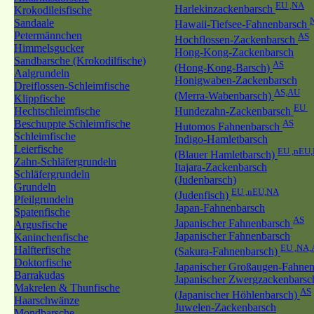
EU ,NA
Harlekinzackenbarsch
Krokodileisfische
Sandaale
Hawaii-Tiefsee-Fahnenbarsch
Petermännchen
AS
Hochflossen-Zackenbarsch
Himmelsgucker
Hong-Kong-Zackenbarsch
Sandbarsche (Krokodilfische)
AS
(Hong-Kong-Barsch)
Aalgrundeln
Honigwaben-Zackenbarsch
Dreiflossen-Schleimfische
AS,AU
(Merra-Wabenbarsch)
Klippfische
EU
Hechtschleimfische
Hundezahn-Zackenbarsch
Beschuppte Schleimfische
AS
Hutomos Fahnenbarsch
Schleimfische
Indigo-Hamletbarsch
Leierfische
EU ,nEU
(Blauer Hamletbarsch)
Zahn-Schläfergrundeln
Itajara-Zackenbarsch
Schläfergrundeln
(Judenbarsch)
Grundeln
EU ,nEU,NA
(Judenfisch)
Pfeilgrundeln
Japan-Fahnenbarsch
Spatenfische
AS
Japanischer Fahnenbarsch
Argusfische
Japanischer Fahnenbarsch
Kaninchenfische
EU ,NA,
Halfterfische
(Sakura-Fahnenbarsch)
Doktorfische
Japanischer Großaugen-Fahne
Barrakudas
Japanischer Zwergzackenbarsc
Makrelen & Thunfische
AS
(Japanischer Höhlenbarsch)
Haarschwänze
Juwelen-Zackenbarsch
Mondbarsche