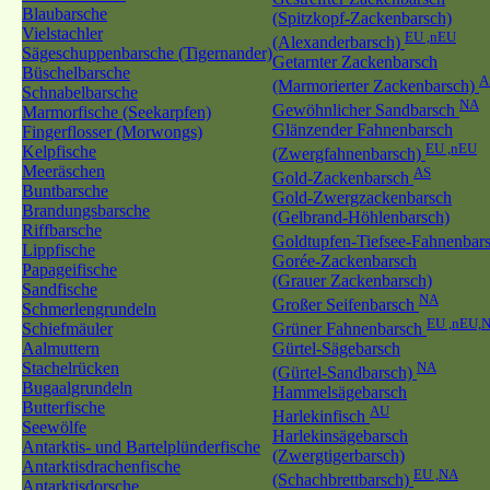
Blaubarsche
(Spitzkopf-Zackenbarsch)
Vielstachler
EU ,nEU
(Alexanderbarsch)
Sägeschuppenbarsche (Tigernander)
Getarnter Zackenbarsch
Büschelbarsche
A
(Marmorierter Zackenbarsch)
Schnabelbarsche
NA
Gewöhnlicher Sandbarsch
Marmorfische (Seekarpfen)
Glänzender Fahnenbarsch
Fingerflosser (Morwongs)
EU ,nEU
Kelpfische
(Zwergfahnenbarsch)
Meeräschen
AS
Gold-Zackenbarsch
Buntbarsche
Gold-Zwergzackenbarsch
Brandungsbarsche
(Gelbrand-Höhlenbarsch)
Riffbarsche
Goldtupfen-Tiefsee-Fahnenbar
Lippfische
Gorée-Zackenbarsch
Papageifische
(Grauer Zackenbarsch)
Sandfische
NA
Großer Seifenbarsch
Schmerlengrundeln
EU ,nEU,
Schiefmäuler
Grüner Fahnenbarsch
Aalmuttern
Gürtel-Sägebarsch
Stachelrücken
NA
(Gürtel-Sandbarsch)
Bugaalgrundeln
Hammelsägebarsch
Butterfische
AU
Harlekinfisch
Seewölfe
Harlekinsägebarsch
Antarktis- und Bartelplünderfische
(Zwergtigerbarsch)
Antarktisdrachenfische
EU ,NA
(Schachbrettbarsch)
Antarktisdorsche