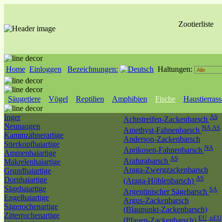
Zootierliste
Home
Einloggen
Bezeichnungen:
Haltungen:
Säugetiere
Vögel
Reptilien
Amphibien
Fische
Haustierras
Inger
AS
Achtstreifen-Zackenbarsch
Neunaugen
NA,AS
Amethyst-Fahnenbarsch
Kammzähnerartige
Anderson-Zackenbarsch
Stierkopfhaiartige
NA
Aprikosen-Fahnenbarsch
Ammenhaiartige
AS
Arafurabarsch
Makrelenhaiartige
Araga-Zwergzackenbarsch
Grundhaiartige
AS
Dornhaiartige
(Araga-Höhlenbarsch)
Sägehaiartige
SA
Argentinischer Sägebarsch
Engelhaiartige
Argus-Zackenbarsch
Sägerochenartige
(Blaupunkt-Zackenbarsch)
Zitterrochenartige
EU ,nEU
(Pfauen-Zackenbarsch)