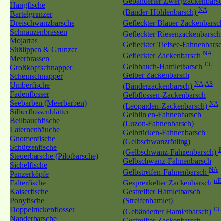
Gebänderter Zwergzackenbars
Hangfische
NA
(Bänder-Höhlenbarsch)
Bartelgrunzer
Dreischwanzbarsche
Gefleckter Blauer Zackenbars
Schnauzenbrassen
Gefleckter Riesenzackenbarsc
Mojarras
Gefleckter Tiefsee-Fahnenbars
Süßlippen & Grunzer
NA
Gefleckter Zackenbarsch
Meerbrassen
EU
Gelbbauch-Hamletbarsch
Großkopfschnapper
Gelber Zackenbarsch
Scheinschnapper
NA,AS
Umberfische
(Bänderzackenbarsch)
Fadenflosser
Gelbflossen-Zackenbarsch
Seebarben (Meerbarben)
NA
(Leoparden-Zackenbarsch)
Silberflossenblätter
Gelblinien-Fahnenbarsch
Beilbauchfische
(Luzon-Fahnenbarsch)
Laternenbäuche
Gelbrücken-Fahnenbarsch
Gnomenfische
(Gelbschwanzrötling)
Schützenfische
(Gelbschwanz-Fahnenbarsch)
Steuerbarsche (Pilotbarsche)
Gelbschwanz-Fahnenbarsch
Sichelfische
NA
Gelbstreifen-Fahnenbarsch
Panzerköpfe
n
Falterfische
Gesprenkelter Zackenbarsch
Kaiserfische
Gestreifter Hamletbarsch
Ponyfische
(Streifenhamlet)
Doppelrückenflosser
EU
(Gebänderter Hamletbarsch)
Nanderbarsche
Gestreifter Zackenbarsch