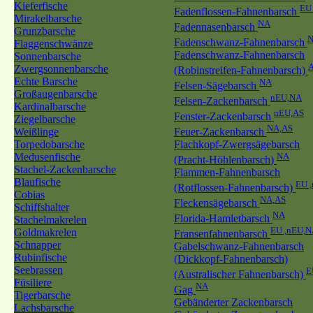
Kieferfische
EU
Fadenflossen-Fahnenbarsch
Mirakelbarsche
NA
Fadennasenbarsch
Grunzbarsche
Fadenschwanz-Fahnenbarsch
Flaggenschwänze
Fadenschwanz-Fahnenbarsch
Sonnenbarsche
Zwergsonnenbarsche
(Robinstreifen-Fahnenbarsch)
Echte Barsche
NA
Felsen-Sägebarsch
Großaugenbarsche
nEU,NA
Felsen-Zackenbarsch
Kardinalbarsche
nEU,AS
Fenster-Zackenbarsch
Ziegelbarsche
NA,AS
Weißlinge
Feuer-Zackenbarsch
Torpedobarsche
Flachkopf-Zwergsägebarsch
Medusenfische
NA
(Pracht-Höhlenbarsch)
Stachel-Zackenbarsche
Flammen-Fahnenbarsch
Blaufische
EU 
(Rotflossen-Fahnenbarsch)
Cobias
NA,AS
Fleckensägebarsch
Schiffshalter
NA
Florida-Hamletbarsch
Stachelmakrelen
EU ,nEU,N
Goldmakrelen
Fransenfahnenbarsch
Schnapper
Gabelschwanz-Fahnenbarsch
Rubinfische
(Dickkopf-Fahnenbarsch)
Seebrassen
E
(Australischer Fahnenbarsch)
Füsiliere
NA
Gag
Tigerbarsche
Gebänderter Zackenbarsch
Lachsbarsche