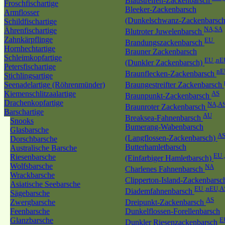
Blaustreifen-Zackenbarsch
Froschfischartige
Bleeker-Zackenbarsch
Armflosser
(Dunkelschwanz-Zackenbarsc
Schildfischartige
NA,SA
Ährenfischartige
Blutroter Juwelenbarsch
Zahnkärpflinge
EU
Brandungszackenbarsch
Hornhechtartige
Brauner Zackenbarsch
Schleimkopfartige
EU ,nE
(Dunkler Zackenbarsch)
Petersfischartige
nE
Braunflecken-Zackenbarsch
Stichlingsartige
Seenadelartige (Röhrenmünder)
Braungestreifter Zackenbarsch
Kiemenschlitzaalartige
AS
Braunpunkt-Zackenbarsch
Drachenkopfartige
NA,A
Braunroter Zackenbarsch
Barschartige
AU
Breaksea-Fahnenbarsch
Snooks
Bumerang-Wabenbarsch
Glasbarsche
A
(Langflossen-Zackenbarsch)
Dorschbarsche
Butterhamletbarsch
Australische Barsche
EU 
Riesenbarsche
(Einfarbiger Hamletbarsch)
Wolfsbarsche
NA
Charlenes Fahnenbarsch
Wrackbarsche
Clipperton-Island-Zackenbars
Asiatische Seebarsche
EU ,nEU,A
Diademfahnenbarsch
Sägebarsche
AS
Zwergbarsche
Dreipunkt-Zackenbarsch
Feenbarsche
Dunkelflossen-Forellenbarsch
Glanzbarsche
E
Dunkler Riesenzackenbarsch