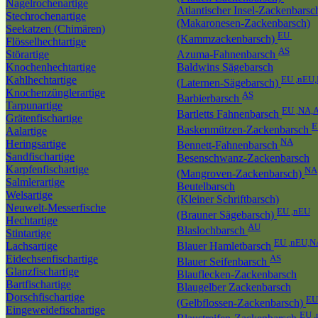
Nagelrochenartige
Atlantischer Insel-Zackenbarsc
Stechrochenartige
(Makaronesen-Zackenbarsch)
Seekatzen (Chimären)
EU
(Kammzackenbarsch)
Flösselhechtartige
AS
Störartige
Azuma-Fahnenbarsch
Knochenhechtartige
Baldwins Sägebarsch
Kahlhechtartige
EU ,nEU
(Laternen-Sägebarsch)
Knochenzünglerartige
AS
Barbierbarsch
Tarpunartige
EU ,NA,
Bartletts Fahnenbarsch
Grätenfischartige
E
Baskenmützen-Zackenbarsch
Aalartige
NA
Heringsartige
Bennett-Fahnenbarsch
Sandfischartige
Besenschwanz-Zackenbarsch
Karpfenfischartige
NA
(Mangroven-Zackenbarsch)
Salmlerartige
Beutelbarsch
Welsartige
(Kleiner Schriftbarsch)
Neuwelt-Messerfische
EU ,nEU
(Brauner Sägebarsch)
Hechtartige
AU
Blaslochbarsch
Stintartige
EU ,nEU,N
Lachsartige
Blauer Hamletbarsch
Eidechsenfischartige
AS
Blauer Seifenbarsch
Glanzfischartige
Blauflecken-Zackenbarsch
Bartfischartige
Blaugelber Zackenbarsch
Dorschfischartige
EU
(Gelbflossen-Zackenbarsch)
Eingeweidefischartige
EU 