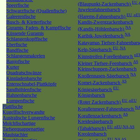
EU 
(Blaupunkt-Zackenbarsch)
Speerfische
Juwelenfahnenbarsch
Schwarzfische (Quallenfische)
EU ,nE
Galeerenfische
(Harems-Fahnenbarsch)
Busch- & Kletterfische
Kandis-Zwergzackenbarsch
Guramis, Faden- & Kampffische
NA
(Kandis-Höhlenbarsch)
Küssende Guramis
NA
Karibik-Juwelenbarsch
Schlangenkopffische
Katayamas Tiefsee-Fahnenbar
Eberfische
EU ,NA
Kelp-Sägebarsch
Bandfische
nE
Schlangenmakrelen
Kinnstreifen-Forellenbarsch
Banjofische
AS
Kleiner Tiefsee-Feenbarsch
Kurter
Kleinschuppen-Zackenbarsch
Quadratschwänze
NA
Knollennasen-Sägebarsch
Kinnladenbarsche
AS
Komet-Zackenbarsch
Entenschnabel-Plattköpfe
EU
Sandhöhlenfische
Königsägebarsch
Hahnenbarsche
Königsbarsch
Lumpenfische
EU ,nEU
(Roter Zackenbarsch)
Plattfische
N
Korallenmeer-Fahnenbarsch
Kugelfischverwandte
AS
Korallenzackenbarsch
Australische Lungenfische
Kreidesägebarsch
Molchfischartige
EU ,nEU,NA,AS
(Tabakbarsch)
Tiefseequappenartige
Kreolenbarsch
Maulstachler
EU ,NA,AS