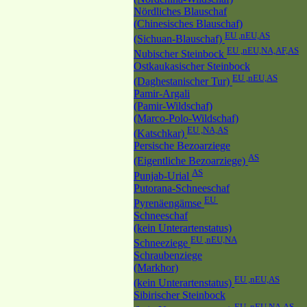
Nördliches Blauschaf
(Chinesisches Blauschaf)
EU ,nEU,AS
(Sichuan-Blauschaf)
EU ,nEU,NA,AF,AS
Nubischer Steinbock
Ostkaukasischer Steinbock
EU ,nEU,AS
(Daghestanischer Tur)
Pamir-Argali
(Pamir-Wildschaf)
(Marco-Polo-Wildschaf)
EU ,NA,AS
(Katschkar)
Persische Bezoarziege
AS
(Eigentliche Bezoarziege)
AS
Punjab-Urial
Putorana-Schneeschaf
EU
Pyrenäengämse
Schneeschaf
(kein Unterartenstatus)
EU ,nEU,NA
Schneeziege
Schraubenziege
(Markhor)
EU ,nEU,AS
(kein Unterartenstatus)
Sibirischer Steinbock
EU ,nEU,NA,AS