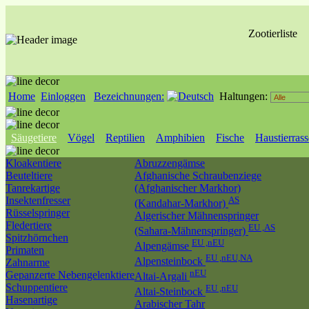
Zootierliste
Home
Einloggen
Bezeichnungen:
Haltungen:
Säugetiere
Vögel
Reptilien
Amphibien
Fische
Haustierras
Kloakentiere
Abruzzengämse
Beuteltiere
Afghanische Schraubenziege
Tanrekartige
(Afghanischer Markhor)
Insektenfresser
AS
(Kandahar-Markhor)
Rüsselspringer
Algerischer Mähnenspringer
Fledertiere
EU ,AS
(Sahara-Mähnenspringer)
Spitzhörnchen
EU ,nEU
Alpengämse
Primaten
EU ,nEU,NA
Alpensteinbock
Zahnarme
nEU
Gepanzerte Nebengelenktiere
Altai-Argali
Schuppentiere
EU ,nEU
Altai-Steinbock
Hasenartige
Arabischer Tahr