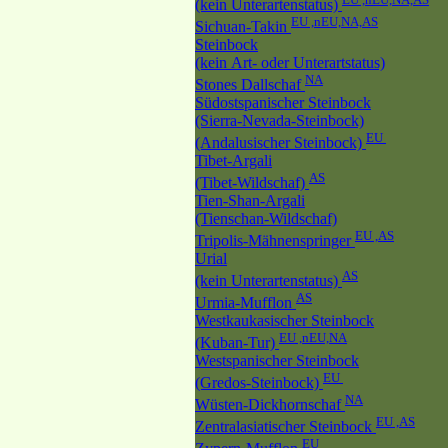
(kein Unterartenstatus)
EU ,nEU,NA,AS
Sichuan-Takin
Steinbock
(kein Art- oder Unterartstatus)
NA
Stones Dallschaf
Südostspanischer Steinbock
(Sierra-Nevada-Steinbock)
EU
(Andalusischer Steinbock)
Tibet-Argali
AS
(Tibet-Wildschaf)
Tien-Shan-Argali
(Tienschan-Wildschaf)
EU ,AS
Tripolis-Mähnenspringer
Urial
AS
(kein Unterartenstatus)
AS
Urmia-Mufflon
Westkaukasischer Steinbock
EU ,nEU,NA
(Kuban-Tur)
Westspanischer Steinbock
EU
(Gredos-Steinbock)
NA
Wüsten-Dickhornschaf
EU ,AS
Zentralasiatischer Steinbock
EU