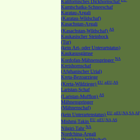
Kalifornisches Dickhornschaf
Kamtschatka-Schneeschaf
Karatau-Argali
(Karatau-Wildschaf)
Kasachstan-Argali
AS
(Kasachstan-Wildschaf)
Kaukasischer Steinbock
(Tur)
(kein Art- oder Unterartstatus)
Kaukasusgämse
NA
Kordofan-Mähnenspringer
Kreishornschaf
(Afghanischer Urial)
Kreta-Bezoarziege
EU ,nEU,AS
(Kreta-Wildziege)
Laristan-Schaf
AS
(Laristan-Mufflon)
Mähnenspringer
(Mähnenschaf)
EU ,nEU,NA,SA,AF
(kein Unterartenstatus)
EU ,nEU,NA,AS
Mishmi-Takin
NA
Nilgiri-Tahr
Nordchina-Argali
(Nordchina-Wildschaf)