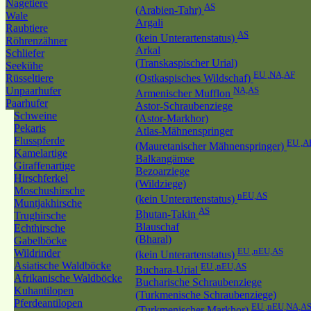
Nagetiere
AS
(Arabien-Tahr)
Wale
Argali
Raubtiere
AS
(kein Unterartenstatus)
Röhrenzähner
Arkal
Schliefer
(Transkaspischer Urial)
Seekühe
EU ,NA,AF
Rüsseltiere
(Ostkaspisches Wildschaf)
Unpaarhufer
NA,AS
Armenischer Mufflon
Paarhufer
Astor-Schraubenziege
Schweine
(Astor-Markhor)
Pekaris
Atlas-Mähnenspringer
Flusspferde
EU ,A
(Mauretanischer Mähnenspringer)
Kamelartige
Balkangämse
Giraffenartige
Bezoarziege
Hirschferkel
(Wildziege)
Moschushirsche
nEU,AS
(kein Unterartenstatus)
Muntjakhirsche
AS
Bhutan-Takin
Trughirsche
Blauschaf
Echthirsche
(Bharal)
Gabelböcke
EU ,nEU,AS
Wildrinder
(kein Unterartenstatus)
Asiatische Waldböcke
EU ,nEU,AS
Buchara-Urial
Afrikanische Waldböcke
Bucharische Schraubenziege
Kuhantilopen
(Turkmenische Schraubenziege)
Pferdeantilopen
EU ,nEU,NA,A
(Turkmenischer Markhor)